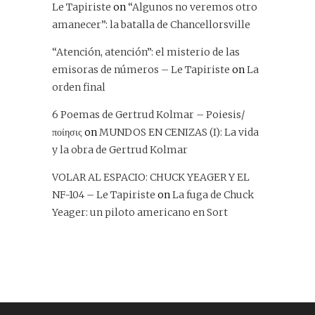
Le Tapiriste
on
“Algunos no veremos otro
amanecer”: la batalla de Chancellorsville
“Atención, atención”: el misterio de las
emisoras de números – Le Tapiriste
on
La
orden final
6 Poemas de Gertrud Kolmar – Poiesis/
ποίησις
on
MUNDOS EN CENIZAS (I): La vida
y la obra de Gertrud Kolmar
VOLAR AL ESPACIO: CHUCK YEAGER Y EL
NF-104 – Le Tapiriste
on
La fuga de Chuck
Yeager: un piloto americano en Sort