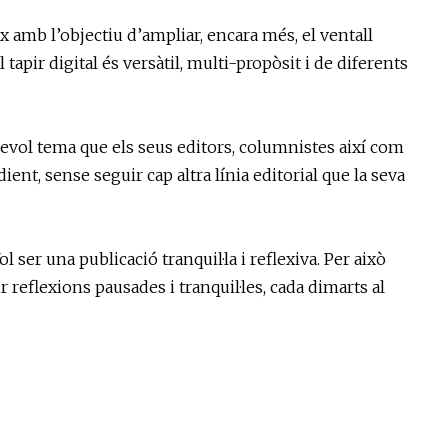
x amb l’objectiu d’ampliar, encara més, el ventall
l tapir digital és versàtil, multi-propòsit i de diferents
sevol tema que els seus editors, columnistes així com
ient, sense seguir cap altra línia editorial que la seva
ser una publicació tranquil·la i reflexiva. Per això
ir reflexions pausades i tranquil·les, cada dimarts al