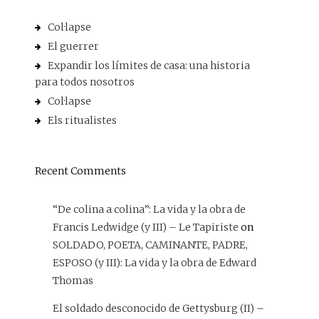
Col·lapse
El guerrer
Expandir los límites de casa: una historia
para todos nosotros
Col·lapse
Els ritualistes
Recent Comments
“De colina a colina”: La vida y la obra de
Francis Ledwidge (y III) – Le Tapiriste
on
SOLDADO, POETA, CAMINANTE, PADRE,
ESPOSO (y III): La vida y la obra de Edward
Thomas
El soldado desconocido de Gettysburg (II) –