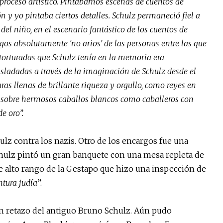
 proceso artístico. Pintábamos escenas de cuentos de
n y yo pintaba ciertos detalles. Schulz permaneció fiel a
 del niño, en el escenario fantástico de los cuentos de
sgos absolutamente ‘no arios’ de las personas entre las que
 torturadas que Schulz tenía en la memoria era
asladadas a través de la imaginación de Schulz desde el
ras llenas de brillante riqueza y orgullo, como reyes en
, sobre hermosos caballos blancos como caballeros con
e oro”.
lz contra los nazis. Otro de los encargos fue una
Schulz pintó un gran banquete con una mesa repleta de
de alto rango de la Gestapo que hizo una inspección de
ntura judía
”.
un retazo del antiguo Bruno Schulz. Aún pudo