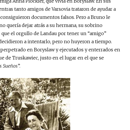
iga Anna Plockier, que vivía en Boryslaw. En sus
ntras tanto amigos de Varsovia trataron de ayudar a
 consiguieron documentos falsos. Pero a Bruno le
 no quería dejar atrás a su hermana, su sobrino
 que el orgullo de Landau por tener un “amigo”
e decidieron a intentarlo, pero no huyeron a tiempo.
perpetrado en Boryslaw y ejecutados y enterrados en
e de Truskawiec, justo en el lugar en el que se
os Sueños
”.