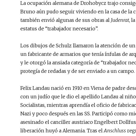
La ocupación alemana de Drohobycz trajo consig
Bruno aún pudo seguir viviendo en la casa de la 
también envió algunas de sus obras al
Judenrat
, l
estatus de “trabajador necesario”.
Los dibujos de Schulz llamaron la atención de un o
un fabricante de armarios que tenía ínfulas de ar
y le otorgó la ansiada categoría de “trabajador n
protegía de redadas y de ser enviado a un campo.
Felix Landau nació en 1910 en Viena de padre desc
con un judío que le dio el apellido Landau al niño
Socialistas, mientras aprendía el oficio de fabric
Nazi y poco después en las SS. Participó como mi
asesinado el canciller austriaco Engelbert Dollfu
liberación huyó a Alemania. Tras el
Anschluss
regr