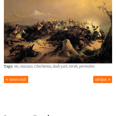
Tags:
46
,
caucaso
,
Chechenia
,
dadi yurt
,
terek
,
yermolov
número ocult
col·lapse