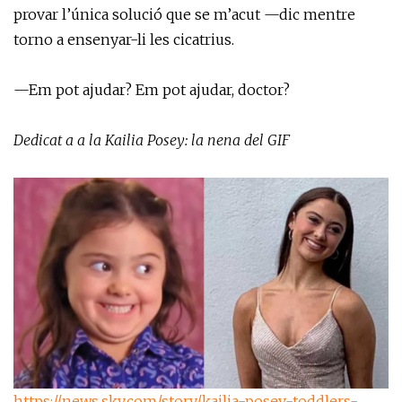
provar l’única solució que se m’acut —dic mentre
torno a ensenyar-li les cicatrius.
—Em pot ajudar? Em pot ajudar, doctor?
Dedicat a a la Kailia Posey: la nena del GIF
https://news.sky.com/story/kailia-posey-toddlers-