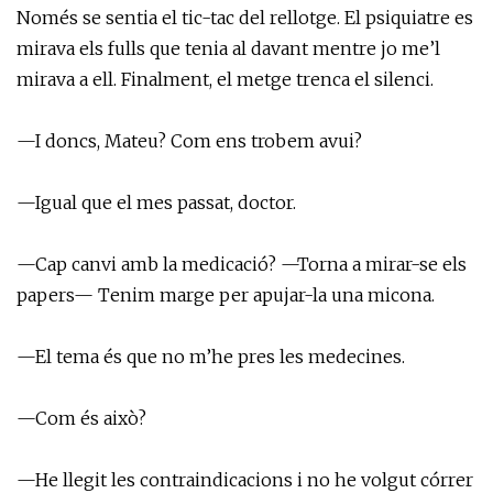
Només se sentia el tic-tac del rellotge. El psiquiatre es
mirava els fulls que tenia al davant mentre jo me’l
mirava a ell. Finalment, el metge trenca el silenci.
—I doncs, Mateu? Com ens trobem avui?
—Igual que el mes passat, doctor.
—Cap canvi amb la medicació? —Torna a mirar-se els
papers— Tenim marge per apujar-la una micona.
—El tema és que no m’he pres les medecines.
—Com és això?
—He llegit les contraindicacions i no he volgut córrer