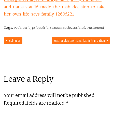
and-tiaras-star-16-made-the-rash-decision-to-take-
her-own-life-says-family-12605221
Tags:
pederastia
,
psiquatria
,
sexualitzacio
,
societat
,
tractament
col·lapse
gastronotas tapiristas: lost in translation
Leave a Reply
Your email address will not be published.
Required fields are marked
*