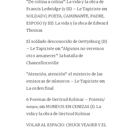
“De colina a colina”: La vida y la obra de
Francis Ledwidge (y III) – Le Tapiriste
on
SOLDADO, POETA, CAMINANTE, PADRE,
ESPOSO (y III): La vida y la obra de Edward
Thomas
El soldado desconocido de Gettysburg (II)
– Le Tapiriste
on
“Algunos no veremos
otro amanecer”: la batalla de
Chancellorsville
“Atención, atención”: el misterio de las
emisoras de números – Le Tapiriste
on
La orden final
6 Poemas de Gertrud Kolmar – Poiesis/
ποίησις
on
MUNDOS EN CENIZAS (I): La
vida y la obra de Gertrud Kolmar
VOLAR AL ESPACIO: CHUCK YEAGER Y EL