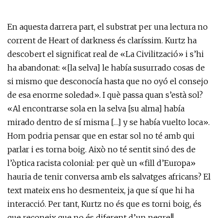
En aquesta darrera part, el substrat per una lectura no
corrent de Heart of darkness és claríssim. Kurtz ha
descobert el significat real de «La Civilització» i s’hi
ha abandonat: «[la selva] le había susurrado cosas de
si mismo que desconocía hasta que no oyó el consejo
de esa enorme soledad». I què passa quan s’està sol?
«Al encontrarse sola en la selva [su alma] había
mirado dentro de sí misma […] y se había vuelto loca».
Hom podria pensar que en estar sol no té amb qui
parlar i es torna boig. Això no té sentit sinó des de
l’òptica racista colonial: per què un «fill d’Europa»
hauria de tenir conversa amb els salvatges africans? El
text mateix ens ho desmenteix, ja que sí que hi ha
interacció. Per tant, Kurtz no és que es torni boig, és
que reconeix que no és diferent d’un negre!!