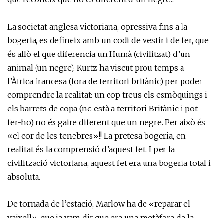
La societat anglesa victoriana, opressiva fins a la
bogeria, es defineix amb un codi de vestir i de fer, que
és allò el que diferencia un Humà (civilitzat) d’un
animal (un negre). Kurtz ha viscut prou temps a
l’Àfrica francesa (fora de territori britànic) per poder
comprendre la realitat: un cop treus els esmòquings i
els barrets de copa (no està a territori Britànic i pot
fer-ho) no és gaire diferent que un negre. Per això és
«el cor de les tenebres»!! La pretesa bogeria, en
realitat és la comprensió d’aquest fet. I per la
civilització victoriana, aquest fet era una bogeria total i
absoluta.
De tornada de l’estació, Marlow ha de «reparar el
vaixell», que ja vam dir que era una metàfora de la