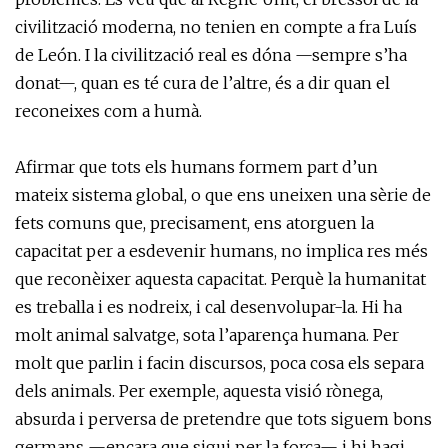
civilització moderna, no tenien en compte a fra Luís
de León. I la civilització real es dóna —sempre s’ha
donat—, quan es té cura de l’altre, és a dir quan el
reconeixes com a humà.
Afirmar que tots els humans formem part d’un
mateix sistema global, o que ens uneixen una sèrie de
fets comuns que, precisament, ens atorguen la
capacitat per a esdevenir humans, no implica res més
que reconèixer aquesta capacitat. Perquè la humanitat
es treballa i es nodreix, i cal desenvolupar-la. Hi ha
molt animal salvatge, sota l’aparença humana. Per
molt que parlin i facin discursos, poca cosa els separa
dels animals. Per exemple, aquesta visió rònega,
absurda i perversa de pretendre que tots siguem bons
germans —encara que sigui per la força— i hi hagi