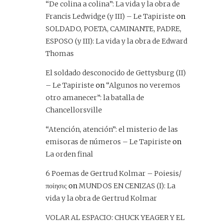
“De colina a colina”: La vida y la obra de
Francis Ledwidge (y III) – Le Tapiriste
on
SOLDADO, POETA, CAMINANTE, PADRE,
ESPOSO (y III): La vida y la obra de Edward
Thomas
El soldado desconocido de Gettysburg (II)
– Le Tapiriste
on
“Algunos no veremos
otro amanecer”: la batalla de
Chancellorsville
“Atención, atención”: el misterio de las
emisoras de números – Le Tapiriste
on
La orden final
6 Poemas de Gertrud Kolmar – Poiesis/
ποίησις
on
MUNDOS EN CENIZAS (I): La
vida y la obra de Gertrud Kolmar
VOLAR AL ESPACIO: CHUCK YEAGER Y EL