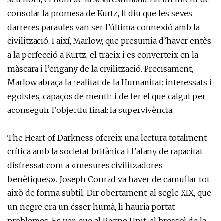
consolar la promesa de Kurtz, li diu que les seves
darreres paraules van ser l’última connexió amb la
civilització. I així, Marlow, que presumia d’haver entès
a la perfecció a Kurtz, el traeix i es converteix en la
màscara i l’engany de la civilització. Precisament,
Marlow abraça la realitat de la Humanitat: interessats i
egoistes, capaços de mentir i de fer el que calgui per
aconseguir l’objectiu final: la supervivència.
The Heart of Darkness ofereix una lectura totalment
crítica amb la societat britànica i l’afany de rapacitat
disfressat com a «mesures civilitzadores
benèfiques». Joseph Conrad va haver de camuflar tot
això de forma subtil. Dir obertament, al segle XIX, que
un negre era un ésser humà, li hauria portat
problemes. Es veu que al Regne Unit, el bressol de la