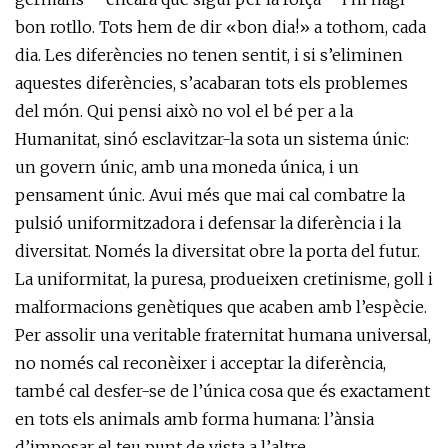
bon rotllo. Tots hem de dir «bon dia!» a tothom, cada
dia. Les diferències no tenen sentit, i si s’eliminen
aquestes diferències, s’acabaran tots els problemes
del món. Qui pensi això no vol el bé per a la
Humanitat, sinó esclavitzar-la sota un sistema únic:
un govern únic, amb una moneda única, i un
pensament únic. Avui més que mai cal combatre la
pulsió uniformitzadora i defensar la diferència i la
diversitat. Només la diversitat obre la porta del futur.
La uniformitat, la puresa, produeixen cretinisme, goll i
malformacions genètiques que acaben amb l’espècie.
Per assolir una veritable fraternitat humana universal,
no només cal reconèixer i acceptar la diferència,
també cal desfer-se de l’única cosa que és exactament
en tots els animals amb forma humana: l’ànsia
d’imposar el teu punt de vista a l’altre.