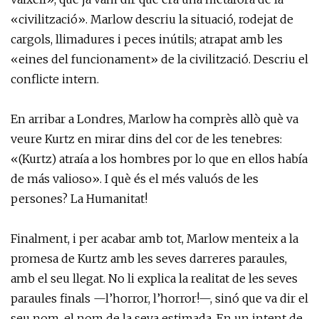
«civilització». Marlow descriu la situació, rodejat de
cargols, llimadures i peces inútils; atrapat amb les
«eines del funcionament» de la civilització. Descriu el
conflicte intern.
En arribar a Londres, Marlow ha comprès allò què va
veure Kurtz en mirar dins del cor de les tenebres:
«(Kurtz) atraía a los hombres por lo que en ellos había
de más valioso». I què és el més valuós de les
persones? La Humanitat!
Finalment, i per acabar amb tot, Marlow menteix a la
promesa de Kurtz amb les seves darreres paraules,
amb el seu llegat. No li explica la realitat de les seves
paraules finals —l’horror, l’horror!—, sinó que va dir el
seu nom, el nom de la seva estimada. En un intent de