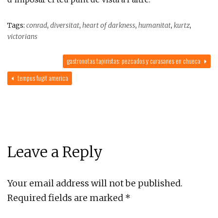
Tags:
conrad
,
diversitat
,
heart of darkness
,
humanitat
,
kurtz
,
victorians
gastronotas tapiristas: pezcados y curasanes en chueca
tempus fugit america
Leave a Reply
Your email address will not be published.
Required fields are marked
*