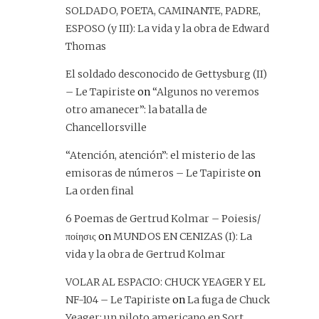
SOLDADO, POETA, CAMINANTE, PADRE,
ESPOSO (y III): La vida y la obra de Edward
Thomas
El soldado desconocido de Gettysburg (II)
– Le Tapiriste
on
“Algunos no veremos
otro amanecer”: la batalla de
Chancellorsville
“Atención, atención”: el misterio de las
emisoras de números – Le Tapiriste
on
La orden final
6 Poemas de Gertrud Kolmar – Poiesis/
ποίησις
on
MUNDOS EN CENIZAS (I): La
vida y la obra de Gertrud Kolmar
VOLAR AL ESPACIO: CHUCK YEAGER Y EL
NF-104 – Le Tapiriste
on
La fuga de Chuck
Yeager: un piloto americano en Sort