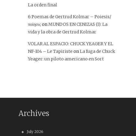
La orden final
6 Poemas de Gertrud Kolmar – Poiesis/
ποίησις
on
MUNDOS EN CENIZAS (I): La
vida y la obra de Gertrud Kolmar
VOLAR AL ESPACIO: CHUCK YEAGER Y EL
NF-104 – Le Tapiriste
on
La fuga de Chuck
Yeager: un piloto americano en Sort
Archives
July 2026