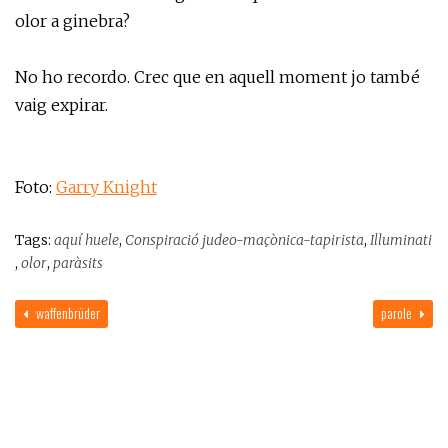
olor a ginebra?
No ho recordo. Crec que en aquell moment jo també
vaig expirar.
Foto:
Garry Knight
Tags:
aquí huele
,
Conspiració judeo-maçònica-tapirista
,
Illuminati
,
olor
,
paràsits
waffenbrüder
parole