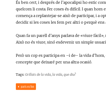
És ben cert, i després de l’apocalipsi ho estic co
quelcom li costa. Fer coses és difícil. I quan hom 
comença a replantejar-se això de participar, i a op
decidir si les coses les fem per altri o perquè ens
Quan fa un parell d’anys parlava de «viure fàcil»,
Això no és viure, sinó esdevenir un simple usuari.
Però un cop es participa en –i de– la vida d’hom, e
concepte que deixaré per una altra ocasió.
Tags:
Grillats de la vida
,
la vida
,
que diu?
parís es fon