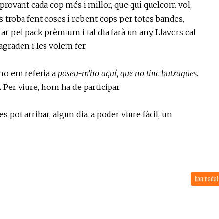
mprovant cada cop més i millor, que qui quelcom vol,
es troba fent coses i rebent cops per totes bandes,
tar pel pack prèmium i tal dia farà un any. Llavors cal
 agraden i les volem fer.
 no em referia a
poseu-m’ho aquí, que no tinc butxaques
.
 Per viure, hom ha de participar.
s pot arribar, algun dia, a poder viure fàcil, un
bon nada