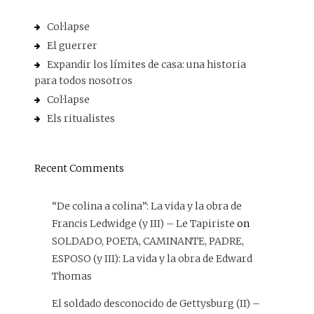
Col·lapse
El guerrer
Expandir los límites de casa: una historia
para todos nosotros
Col·lapse
Els ritualistes
Recent Comments
“De colina a colina”: La vida y la obra de
Francis Ledwidge (y III) – Le Tapiriste
on
SOLDADO, POETA, CAMINANTE, PADRE,
ESPOSO (y III): La vida y la obra de Edward
Thomas
El soldado desconocido de Gettysburg (II) –