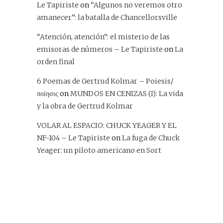
Le Tapiriste
on
“Algunos no veremos otro
amanecer”: la batalla de Chancellorsville
“Atención, atención”: el misterio de las
emisoras de números – Le Tapiriste
on
La
orden final
6 Poemas de Gertrud Kolmar – Poiesis/
ποίησις
on
MUNDOS EN CENIZAS (I): La vida
y la obra de Gertrud Kolmar
VOLAR AL ESPACIO: CHUCK YEAGER Y EL
NF-104 – Le Tapiriste
on
La fuga de Chuck
Yeager: un piloto americano en Sort