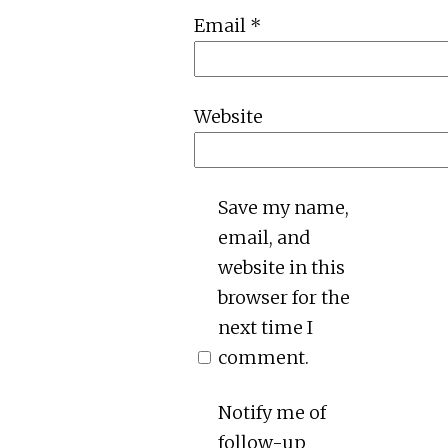
Email
*
Website
Save my name,
email, and
website in this
browser for the
next time I
comment.
Notify me of
follow-up