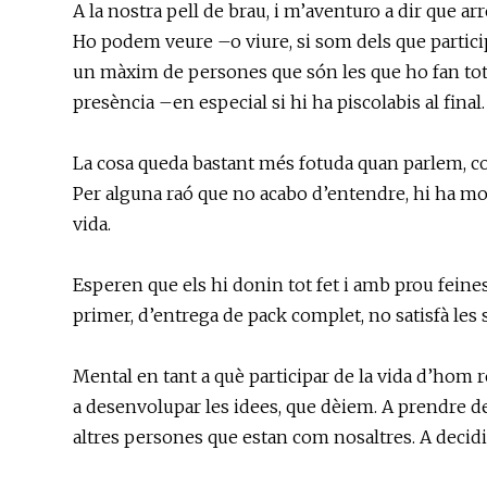
A la nostra pell de brau, i m’aventuro a dir que ar
Ho podem veure –o viure, si som dels que particip
un màxim de persones que són les que ho fan tot, 
presència –en especial si hi ha piscolabis al final.
La cosa queda bastant més fotuda quan parlem, com 
Per alguna raó que no acabo d’entendre, hi ha mol
vida.
Esperen que els hi donin tot fet i amb prou feines
primer, d’entrega de pack complet, no satisfà les 
Mental en tant a què participar de la vida d’hom r
a desenvolupar les idees, que dèiem. A prendre de
altres persones que estan com nosaltres. A decid