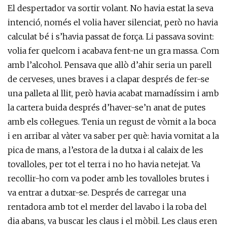
El despertador va sortir volant. No havia estat la seva
intenció, només el volia haver silenciat, però no havia
calculat bé i s’havia passat de força. Li passava sovint:
volia fer quelcom i acabava fent-ne un gra massa. Com
amb l’alcohol. Pensava que allò d’ahir seria un parell
de cerveses, unes braves i a clapar després de fer-se
una palleta al llit, però havia acabat mamadíssim i amb
la cartera buida després d’haver-se’n anat de putes
amb els col·legues. Tenia un regust de vòmit a la boca
i en arribar al vàter va saber per què: havia vomitat a la
pica de mans, a l’estora de la dutxa i al calaix de les
tovalloles, per tot el terra i no ho havia netejat. Va
recollir-ho com va poder amb les tovalloles brutes i
va entrar a dutxar-se. Després de carregar una
rentadora amb tot el merder del lavabo i la roba del
dia abans, va buscar les claus i el mòbil. Les claus eren