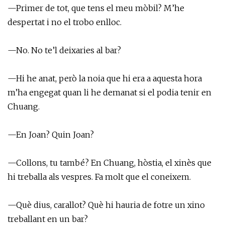
—Primer de tot, que tens el meu mòbil? M’he
despertat i no el trobo enlloc.
—No. No te’l deixaries al bar?
—Hi he anat, però la noia que hi era a aquesta hora
m’ha engegat quan li he demanat si el podia tenir en
Chuang.
—En Joan? Quin Joan?
—Collons, tu també? En Chuang, hòstia, el xinès que
hi treballa als vespres. Fa molt que el coneixem.
—Què dius, carallot? Què hi hauria de fotre un xino
treballant en un bar?