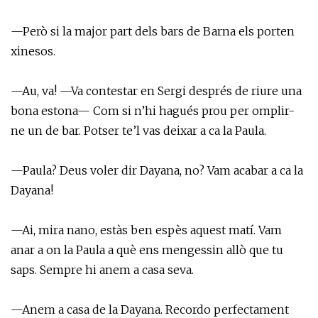
—Però si la major part dels bars de Barna els porten
xinesos.
—Au, va! —Va contestar en Sergi després de riure una
bona estona— Com si n’hi hagués prou per omplir-
ne un de bar. Potser te’l vas deixar a ca la Paula.
—Paula? Deus voler dir Dayana, no? Vam acabar a ca la
Dayana!
—Ai, mira nano, estàs ben espès aquest matí. Vam
anar a on la Paula a què ens mengessin allò que tu
saps. Sempre hi anem a casa seva.
—Anem a casa de la Dayana. Recordo perfectament