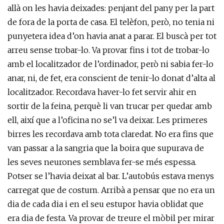
allà on les havia deixades: penjant del pany per la part
de fora de la porta de casa. El telèfon, però, no tenia ni
punyetera idea d’on havia anat a parar. El buscà per tot
arreu sense trobar-lo. Va provar fins i tot de trobar-lo
amb el localitzador de l’ordinador, però ni sabia fer-lo
anar, ni, de fet, era conscient de tenir-lo donat d’alta al
localitzador. Recordava haver-lo fet servir ahir en
sortir de la feina, perquè li van trucar per quedar amb
ell, així que a l’oficina no se’l va deixar. Les primeres
birres les recordava amb tota claredat. No era fins que
van passar a la sangria que la boira que supurava de
les seves neurones semblava fer-se més espessa.
Potser se l’havia deixat al bar. L’autobús estava menys
carregat que de costum. Arribà a pensar que no era un
dia de cada dia i en el seu estupor havia oblidat que
era dia de festa. Va provar de treure el mòbil per mirar