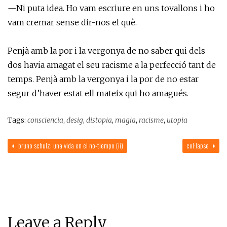
—Ni puta idea. Ho vam escriure en uns tovallons i ho
vam cremar sense dir-nos el què.
Penjà amb la por i la vergonya de no saber qui dels
dos havia amagat el seu racisme a la perfecció tant de
temps. Penjà amb la vergonya i la por de no estar
segur d’haver estat ell mateix qui ho amagués.
Tags:
consciencia
,
desig
,
distopia
,
magia
,
racisme
,
utopia
bruno schulz: una vida en el no-tiempo (ii)
col·lapse
Leave a Reply