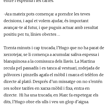
entre l’espelma i les cartes.
-Ara mateix pots començar a prendre les teves
decisions, i aquí et volem ajudar, és important
avançar-te al futur, i que puguis actuar amb resultat
positiu per tu, línies obertes …
Trenta minuts i cap trucada, l’Hugo que no ha parat de
xerrotejar, se li comença a acumular saliva espessa i
blanquinosa a la comissura dels llavis. La Martina
recula pel passadís i es tanca al vestuari, rodejada de
pólvores i pinzells agafa el mòbil i marca el telèfon de
directe al plató. Després d’un missatge on no s’entén
res sobre tarifes en xarxa mòbil i fixa, entra en
directe. Hi ha una trucada, en Marc fa espetegar els
dits, l’Hugo obre els ulls i veu un glop d’aigua.