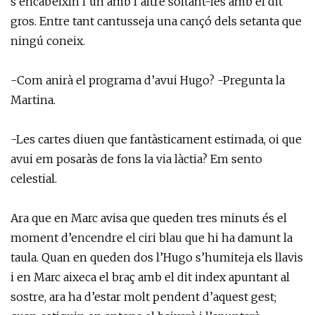
s’encabeixin l’un amb l’altre soltant-les amb el dit
gros. Entre tant cantusseja una cançó dels setanta que
ningú coneix.
-Com anirà el programa d’avui Hugo? -Pregunta la
Martina.
-Les cartes diuen que fantàsticament estimada, oi que
avui em posaràs de fons la via làctia? Em sento
celestial.
Ara que en Marc avisa que queden tres minuts és el
moment d’encendre el ciri blau que hi ha damunt la
taula. Quan en queden dos l’Hugo s’humiteja els llavis
i en Marc aixeca el braç amb el dit index apuntant al
sostre, ara ha d’estar molt pendent d’aquest gest;