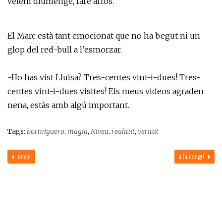
veiem diumenge, faré arròs.
El Marc està tant emocionat que no ha begut ni un
glop del red-bull a l’esmorzar.
-Ho has vist Lluïsa? Tres-centes vint-i-dues! Tres-
centes vint-i-dues visites! Els meus videos agraden
nena, estàs amb algú important.
Tags:
hormiguero
,
magia
,
Nivea
,
realitat
,
veritat
enyor
a la cangrí