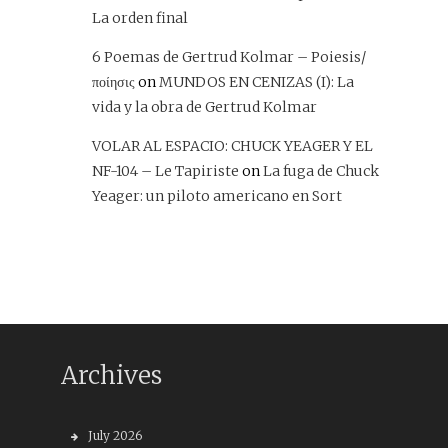
La orden final
6 Poemas de Gertrud Kolmar – Poiesis/
ποίησις
on
MUNDOS EN CENIZAS (I): La
vida y la obra de Gertrud Kolmar
VOLAR AL ESPACIO: CHUCK YEAGER Y EL
NF-104 – Le Tapiriste
on
La fuga de Chuck
Yeager: un piloto americano en Sort
Archives
July 2026