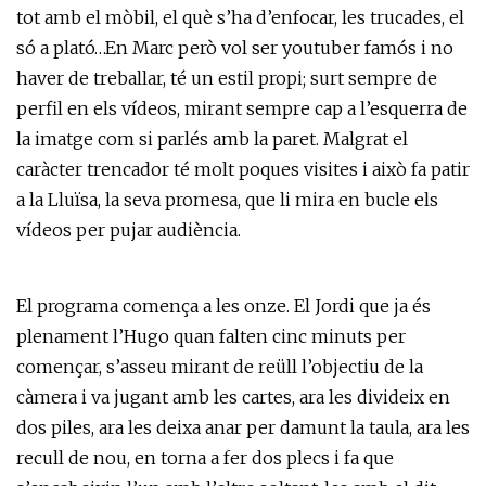
tot amb el mòbil, el què s’ha d’enfocar, les trucades, el
só a plató…En Marc però vol ser youtuber famós i no
haver de treballar, té un estil propi; surt sempre de
perfil en els vídeos, mirant sempre cap a l’esquerra de
la imatge com si parlés amb la paret. Malgrat el
caràcter trencador té molt poques visites i això fa patir
a la Lluïsa, la seva promesa, que li mira en bucle els
vídeos per pujar audiència.
El programa comença a les onze. El Jordi que ja és
plenament l’Hugo quan falten cinc minuts per
començar, s’asseu mirant de reüll l’objectiu de la
càmera i va jugant amb les cartes, ara les divideix en
dos piles, ara les deixa anar per damunt la taula, ara les
recull de nou, en torna a fer dos plecs i fa que