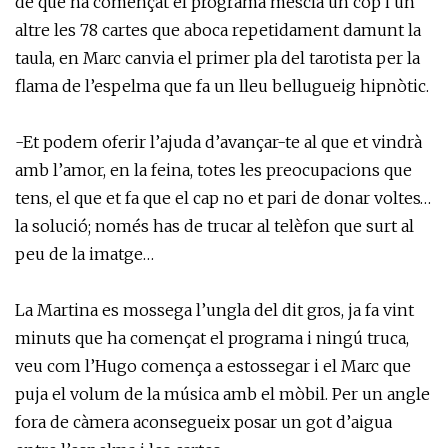
de que ha començat el programa mescla un cop i un
altre les 78 cartes que aboca repetidament damunt la
taula, en Marc canvia el primer pla del tarotista per la
flama de l’espelma que fa un lleu bellugueig hipnòtic.
-Et podem oferir l’ajuda d’avançar-te al que et vindrà
amb l’amor, en la feina, totes les preocupacions que
tens, el que et fa que el cap no et pari de donar voltes…
la solució; només has de trucar al telèfon que surt al
peu de la imatge…
La Martina es mossega l’ungla del dit gros, ja fa vint
minuts que ha començat el programa i ningú truca,
veu com l’Hugo comença a estossegar i el Marc que
puja el volum de la música amb el mòbil. Per un angle
fora de càmera aconsegueix posar un got d’aigua