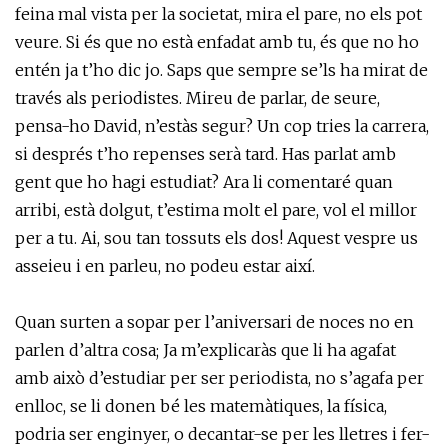
feina mal vista per la societat, mira el pare, no els pot
veure. Si és que no està enfadat amb tu, és que no ho
entén ja t’ho dic jo. Saps que sempre se’ls ha mirat de
través als periodistes. Mireu de parlar, de seure,
pensa-ho David, n’estàs segur? Un cop tries la carrera,
si després t’ho repenses serà tard. Has parlat amb
gent que ho hagi estudiat? Ara li comentaré quan
arribi, està dolgut, t’estima molt el pare, vol el millor
per a tu. Ai, sou tan tossuts els dos! Aquest vespre us
asseieu i en parleu, no podeu estar així.
Quan surten a sopar per l’aniversari de noces no en
parlen d’altra cosa; Ja m’explicaràs que li ha agafat
amb això d’estudiar per ser periodista, no s’agafa per
enlloc, se li donen bé les matemàtiques, la física,
podria ser enginyer, o decantar-se per les lletres i fer-