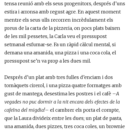
tensa reunió amb els seus progenitors, després d’uns
estira i arronsa amb regust agre. En aquest moment
mentre els seus ulls recorren incrèdulament els
preus de la carta de la pizzeria, on pocs plats baixen
de les mil pessetes, la Carla veu el pressupost
setmanal esfumar-se. Fa un ràpid càlcul mental, si
demana una amanida, una pizza i una coca cola, el
pressupost se’n va prop a les dues mil.
Després d’un plat amb tres fulles d’enciam i dos
tomàquets cirerol, i una pizza quatre formatges amb
gust de mantega, desestima les postres i el cafè –
A
vegades no puc dormir a la nit encara dels efectes de la
cafeïna del migdia!
– el cambrer els porta el compte,
que la Laura divideix entre les dues; un plat de pasta,
una amanida, dues pizzes, tres coca coles, un brownie