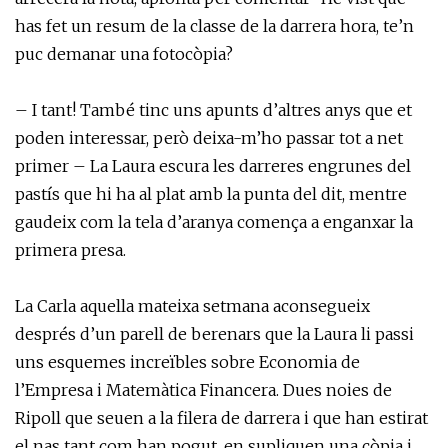
has fet un resum de la classe de la darrera hora, te’n
puc demanar una fotocòpia?
– I tant! També tinc uns apunts d’altres anys que et
poden interessar, però deixa-m’ho passar tot a net
primer – La Laura escura les darreres engrunes del
pastís que hi ha al plat amb la punta del dit, mentre
gaudeix com la tela d’aranya comença a enganxar la
primera presa.
La Carla aquella mateixa setmana aconsegueix
després d’un parell de berenars que la Laura li passi
uns esquemes increïbles sobre Economia de
l’Empresa i Matemàtica Financera. Dues noies de
Ripoll que seuen a la filera de darrera i que han estirat
el nas tant com han pogut, en supliquen una còpia i