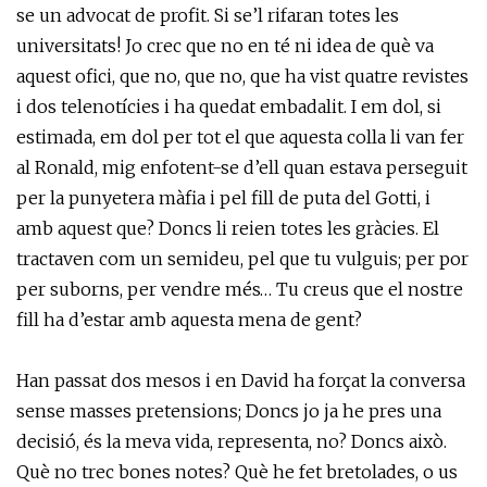
se un advocat de profit. Si se’l rifaran totes les
universitats! Jo crec que no en té ni idea de què va
aquest ofici, que no, que no, que ha vist quatre revistes
i dos telenotícies i ha quedat embadalit. I em dol, si
estimada, em dol per tot el que aquesta colla li van fer
al Ronald, mig enfotent-se d’ell quan estava perseguit
per la punyetera màfia i pel fill de puta del Gotti, i
amb aquest que? Doncs li reien totes les gràcies. El
tractaven com un semideu, pel que tu vulguis; per por
per suborns, per vendre més… Tu creus que el nostre
fill ha d’estar amb aquesta mena de gent?
Han passat dos mesos i en David ha forçat la conversa
sense masses pretensions; Doncs jo ja he pres una
decisió, és la meva vida, representa, no? Doncs això.
Què no trec bones notes? Què he fet bretolades, o us