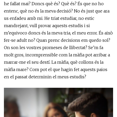
he fallat mai? Doncs què és? Què és? És que no ho
entenc, què no és la meva decisió? No és just que ara
us enfadeu amb mi. He triat estudiar, no estic
mandrejant, vull provar aquests estudis i si
m’equivoco doncs és la meva tria, el meu error. És això
fer-se adult no? Quan prenc decisions em quedo sol?
On son les vostres promeses de llibertat? Se’m fa
molt gros, incomprensible com la màfia pot arribar a
marcar-me el seu destí. La màfia, què collons és la
màfia mare? Com pot el que hagin fet aquests paios
en el passat determinin el meus estudis?