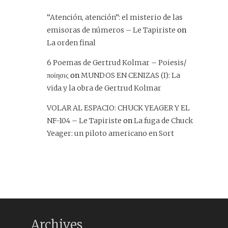
“Atención, atención”: el misterio de las
emisoras de números – Le Tapiriste
on
La orden final
6 Poemas de Gertrud Kolmar – Poiesis/
ποίησις
on
MUNDOS EN CENIZAS (I): La
vida y la obra de Gertrud Kolmar
VOLAR AL ESPACIO: CHUCK YEAGER Y EL
NF-104 – Le Tapiriste
on
La fuga de Chuck
Yeager: un piloto americano en Sort
Archives