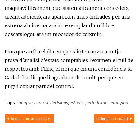
maquiavèl·licament, que sistemàticament concedeix,
creant addicció, ara apareixen unes entrades per una
estrena al cinema, ara un exemplar d’un llibre
descatalogat, ara un mocador de caixmir…
Fins que arriba el dia en que s’intercanvia a mitja
prova d’analisi d’estats comptables l’examen el full de
respostes amb l’Eric, el noi que en una confidència la
Carla li ha dit que li agrada molt i molt, per que en
pugui copiar part del control.
Tags:
collapse
,
control
,
decisions
,
estudis
,
periodisme
,
teranyina
la cara oscura: capítulo vii
la flema i la rauxa (i)