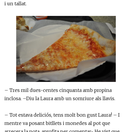
i un tallat.
– Tres mil dues-centes cinquanta amb propina
inclosa. –Diu la Laura amb un somriure als llavis.
– Tot estava deliciós, tens molt bon gust Laura! – I
mentre va posant bitllets i monedes al pot que
arrecera la nota, aprofita per comentar- He vist que