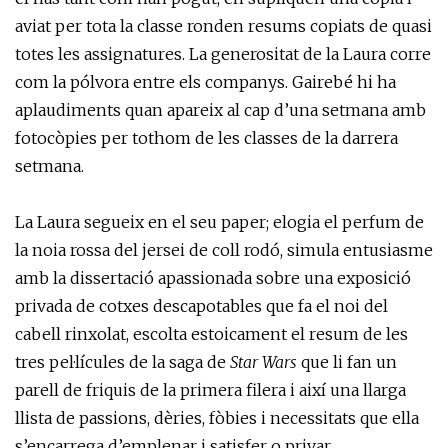
aviat per tota la classe ronden resums copiats de quasi
totes les assignatures. La generositat de la Laura corre
com la pólvora entre els companys. Gairebé hi ha
aplaudiments quan apareix al cap d’una setmana amb
fotocòpies per tothom de les classes de la darrera
setmana.
La Laura segueix en el seu paper; elogia el perfum de
la noia rossa del jersei de coll rodó, simula entusiasme
amb la dissertació apassionada sobre una exposició
privada de cotxes descapotables que fa el noi del
cabell rinxolat, escolta estoicament el resum de les
tres pel·lícules de la saga de
Star Wars
que li fan un
parell de friquis de la primera filera i així una llarga
llista de passions, dèries, fòbies i necessitats que ella
s’encarrega d’emplenar i satisfer o privar