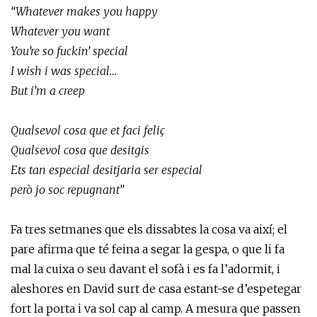
“Whatever makes you happy
Whatever you want
You’re so fuckin’ special
I wish i was special…
But i’m a creep
Qualsevol cosa que et faci feliç
Qualsevol cosa que desitgis
Ets tan especial desitjaria ser especial
però jo soc repugnant”
Fa tres setmanes que els dissabtes la cosa va així; el
pare afirma que té feina a segar la gespa, o que li fa
mal la cuixa o seu davant el sofà i es fa l’adormit, i
aleshores en David surt de casa estant-se d’espetegar
fort la porta i va sol cap al camp. A mesura que passen