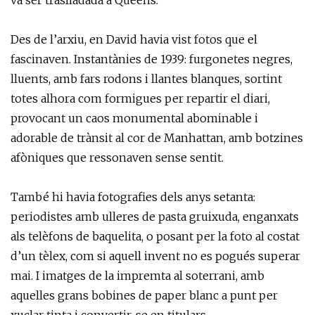
va ser traslladada a Queens.
Des de l’arxiu, en David havia vist fotos que el
fascinaven. Instantànies de 1939: furgonetes negres,
lluents, amb fars rodons i llantes blanques, sortint
totes alhora com formigues per repartir el diari,
provocant un caos monumental abominable i
adorable de trànsit al cor de Manhattan, amb botzines
afòniques que ressonaven sense sentit.
També hi havia fotografies dels anys setanta:
periodistes amb ulleres de pasta gruixuda, enganxats
als telèfons de baquelita, o posant per la foto al costat
d’un tèlex, com si aquell invent no es pogués superar
mai. I imatges de la impremta al soterrani, amb
aquelles grans bobines de paper blanc a punt per