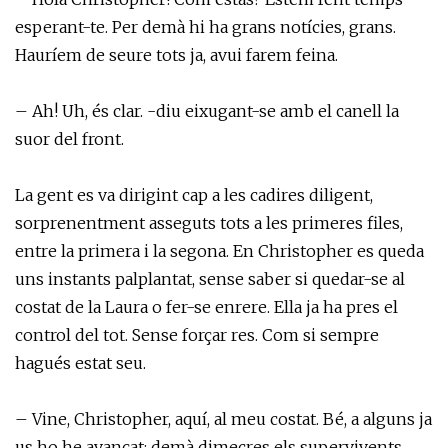
esperant-te. Per demà hi ha grans notícies, grans.
Hauríem de seure tots ja, avui farem feina.
– Ah! Uh, és clar. -diu eixugant-se amb el canell la
suor del front.
La gent es va dirigint cap a les cadires diligent,
sorprenentment asseguts tots a les primeres files,
entre la primera i la segona. En Christopher es queda
uns instants palplantat, sense saber si quedar-se al
costat de la Laura o fer-se enrere. Ella ja ha pres el
control del tot. Sense forçar res. Com si sempre
hagués estat seu.
– Vine, Christopher, aquí, al meu costat. Bé, a alguns ja
us ho he avançat: demà dimecres els supervivents