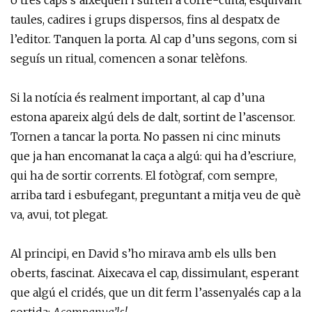
o tres caps s’aixequen i surten a corre-cuita, esquivant
taules, cadires i grups dispersos, fins al despatx de
l’editor. Tanquen la porta. Al cap d’uns segons, com si
seguís un ritual, comencen a sonar telèfons.
Si la notícia és realment important, al cap d’una
estona apareix algú dels de dalt, sortint de l’ascensor.
Tornen a tancar la porta. No passen ni cinc minuts
que ja han encomanat la caça a algú: qui ha d’escriure,
qui ha de sortir corrents. El fotògraf, com sempre,
arriba tard i esbufegant, preguntant a mitja veu de què
va, avui, tot plegat.
Al principi, en David s’ho mirava amb els ulls ben
oberts, fascinat. Aixecava el cap, dissimulant, esperant
que algú el cridés, que un dit ferm l’assenyalés cap a la