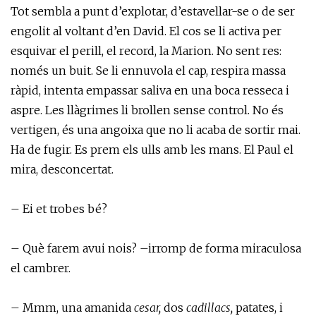
Tot sembla a punt d’explotar, d’estavellar-se o de ser
engolit al voltant d’en David. El cos se li activa per
esquivar el perill, el record, la Marion. No sent res:
només un buit. Se li ennuvola el cap, respira massa
ràpid, intenta empassar saliva en una boca resseca i
aspre. Les llàgrimes li brollen sense control. No és
vertigen, és una angoixa que no li acaba de sortir mai.
Ha de fugir. Es prem els ulls amb les mans. El Paul el
mira, desconcertat.
– Ei et trobes bé?
– Què farem avui nois? –irromp de forma miraculosa
el cambrer.
– Mmm, una amanida
cesar,
dos
cadillacs,
patates, i