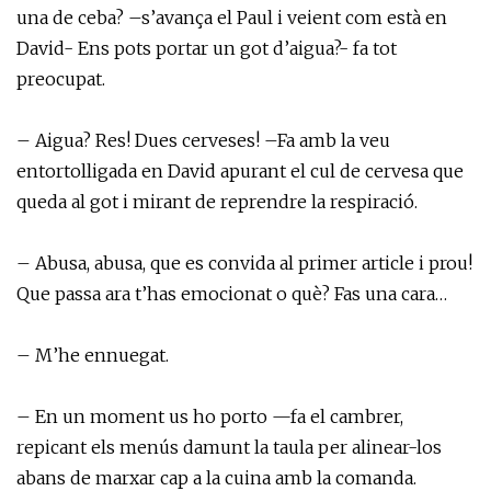
una de ceba? –s’avança el Paul i veient com està en
David- Ens pots portar un got d’aigua?- fa tot
preocupat.
– Aigua? Res! Dues cerveses! –Fa amb la veu
entortolligada en David apurant el cul de cervesa que
queda al got i mirant de reprendre la respiració.
– Abusa, abusa, que es convida al primer article i prou!
Que passa ara t’has emocionat o què? Fas una cara…
– M’he ennuegat.
– En un moment us ho porto —fa el cambrer,
repicant els menús damunt la taula per alinear-los
abans de marxar cap a la cuina amb la comanda.