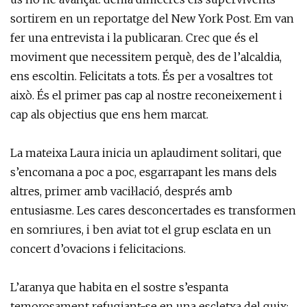
sortirem en un reportatge del New York Post. Em van
fer una entrevista i la publicaran. Crec que és el
moviment que necessitem perquè, des de l’alcaldia,
ens escoltin. Felicitats a tots. És per a vosaltres tot
això. És el primer pas cap al nostre reconeixement i
cap als objectius que ens hem marcat.
La mateixa Laura inicia un aplaudiment solitari, que
s’encomana a poc a poc, esgarrapant les mans dels
altres, primer amb vacil·lació, després amb
entusiasme. Les cares desconcertades es transformen
en somriures, i ben aviat tot el grup esclata en un
concert d’ovacions i felicitacions.
L’aranya que habita en el sostre s’espanta
temorosament refugiant-se en una escletxa del guix;