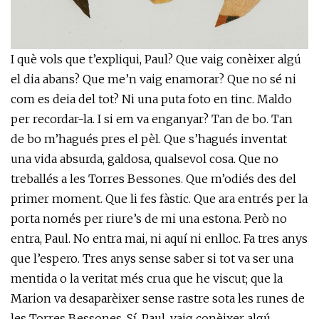
I què vols que t’expliqui, Paul? Que vaig conèixer algú
el dia abans? Que me’n vaig enamorar? Que no sé ni
com es deia del tot? Ni una puta foto en tinc. Maldo
per recordar-la. I si em va enganyar? Tan de bo. Tan
de bo m’hagués pres el pèl. Que s’hagués inventat
una vida absurda, galdosa, qualsevol cosa. Que no
treballés a les Torres Bessones. Que m’odiés des del
primer moment. Que li fes fàstic. Que ara entrés per la
porta només per riure’s de mi una estona. Però no
entra, Paul. No entra mai, ni aquí ni enlloc. Fa tres anys
que l’espero. Tres anys sense saber si tot va ser una
mentida o la veritat més crua que he viscut; que la
Marion va desaparèixer sense rastre sota les runes de
les Torres Bessones. Sí, Paul, vaig conèixer algú.