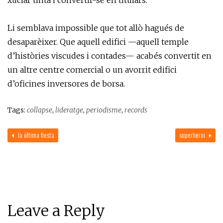
xuclar tinta i convertir-se en titulars.
Li semblava impossible que tot allò hagués de
desaparèixer. Que aquell edifici —aquell temple
d’històries viscudes i contades— acabés convertit en
un altre centre comercial o un avorrit edifici
d’oficines inversores de borsa.
Tags:
collapse
,
lideratge
,
periodisme
,
records
la última fiesta
superheroi
Leave a Reply