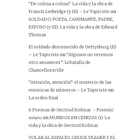
“De colina a colina”: La vida y la obra de
Francis Ledwidge (y III) – Le Tapiriste
on
SOLDADO, POETA, CAMINANTE, PADRE,
ESPOSO (y III): La vida y la obra de Edward
Thomas
El soldado desconocido de Gettysburg (II)
– Le Tapiriste
on
“Algunos no veremos
otro amanecer”: la batalla de
Chancellorsville
“Atención, atención”: el misterio de las
emisoras de números – Le Tapiriste
on
La orden final
6 Poemas de Gertrud Kolmar – Poiesis/
ποίησις
on
MUNDOS EN CENIZAS (I): La
vida y la obra de Gertrud Kolmar
VOLAR AL ESPACIO: CHUCK YEAGER Y EL