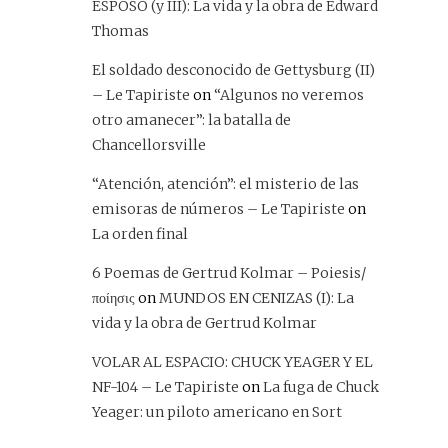
ESPOSO (y III): La vida y la obra de Edward
Thomas
El soldado desconocido de Gettysburg (II)
– Le Tapiriste
on
“Algunos no veremos
otro amanecer”: la batalla de
Chancellorsville
“Atención, atención”: el misterio de las
emisoras de números – Le Tapiriste
on
La orden final
6 Poemas de Gertrud Kolmar – Poiesis/
ποίησις
on
MUNDOS EN CENIZAS (I): La
vida y la obra de Gertrud Kolmar
VOLAR AL ESPACIO: CHUCK YEAGER Y EL
NF-104 – Le Tapiriste
on
La fuga de Chuck
Yeager: un piloto americano en Sort