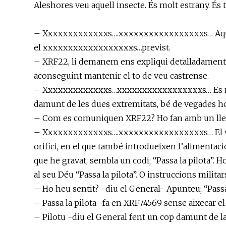
Aleshores veu aquell insecte. És molt estrany. És
– Xxxxxxxxxxxxxs….xxxxxxxxxxxxxxxxxs… Aquí X
el xxxxxxxxxxxxxxxxxxs…previst.
– XRF22, li demanem ens expliqui detalladament 
aconseguint mantenir el to de veu castrense.
– Xxxxxxxxxxxxxs…xxxxxxxxxxxxxxxxxs… Es mo
damunt de les dues extremitats, bé de vegades ho 
– Com es comuniquen XRF22? Ho fan amb un lle
– Xxxxxxxxxxxxxs….xxxxxxxxxxxxxxxxxs… El vol
orifici, en el que també introdueixen l’alimentació
que he gravat, sembla un codi; “Passa la pilota”. H
al seu Déu “Passa la pilota”. O instruccions militar
– Ho heu sentit? -diu el General- Apunteu; “Passa
– Passa la pilota -fa en XRF74569 sense aixecar el 
– Pilotu -diu el General fent un cop damunt de la