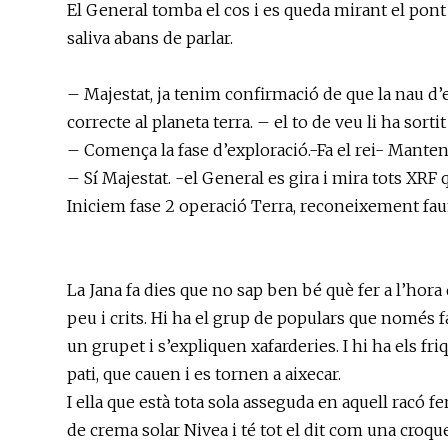
El General tomba el cos i es queda mirant el pont
saliva abans de parlar.
– Majestat, ja tenim confirmació de que la nau d’e
correcte al planeta terra. – el to de veu li ha sort
– Comença la fase d’exploració.-Fa el rei- Mante
– Sí Majestat. -el General es gira i mira tots X
Iniciem fase 2 operació Terra, reconeixement fau
La Jana fa dies que no sap ben bé què fer a l’hora 
peu i crits. Hi ha el grup de populars que només fa
un grupet i s’expliquen xafarderies. I hi ha els fr
pati, que cauen i es tornen a aixecar.
I ella que està tota sola asseguda en aquell racó fe
de crema solar Nivea i té tot el dit com una croque