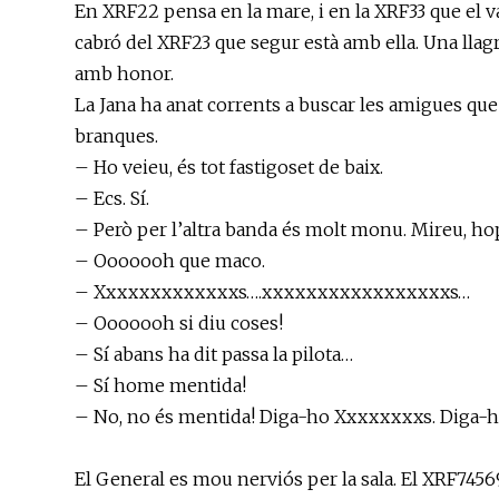
En XRF22 pensa en la mare, i en la XRF33 que el v
cabró del XRF23 que segur està amb ella. Una llagr
amb honor.
La Jana ha anat corrents a buscar les amigues qu
branques.
– Ho veieu, és tot fastigoset de baix.
– Ecs. Sí.
– Però per l’altra banda és molt monu. Mireu, hop 
– Ooooooh que maco.
– Xxxxxxxxxxxxxs….xxxxxxxxxxxxxxxxxs…
– Ooooooh si diu coses!
– Sí abans ha dit passa la pilota…
– Sí home mentida!
– No, no és mentida! Diga-ho Xxxxxxxxs. Diga-ho b
El General es mou nerviós per la sala. El XRF74569 