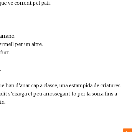
que ve corrent pel pati.
arrano.
ermell per un altre.
furt.
.
ue han d’anar cap a classe, una estampida de criatures
udit s’eixuga el peu arrossegant-lo per la sorra fins a
in.