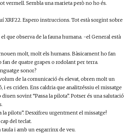
 tot vermell. Sembla una marieta però no ho és.
RF22. Espero instruccions. Tot està sorgint sobre
el que observa de la fauna humana. -el General està
uen molt, molt els humans. Bàsicament ho fan
fan de quatre grapes o rodolant per terra.
nguatge sonor?
um de la comunicació és elevat, obren molt un
, i es criden. Ens caldria que analitzéssiu el missatge
o diuen sovint “Passa la pilota”. Potser és una salutació
s.
 la pilotu”. Desxifreu urgentment el missatge!
cap del teclat.
 taula i amb un esgarrinx de veu.