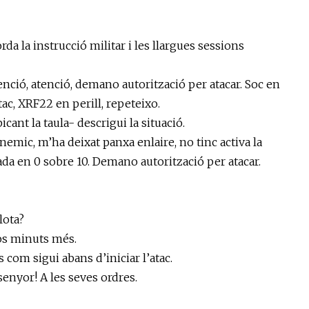
da la instrucció militar i les llargues sessions
, atenció, demano autorització per atacar. Soc en
atac, XRF22 en perill, repeteixo.
ant la taula- descrigui la situació.
, m’ha deixat panxa enlaire, no tinc activa la
mada en 0 sobre 10. Demano autorització per atacar.
lota?
os minuts més.
om sigui abans d’iniciar l’atac.
yor! A les seves ordres.