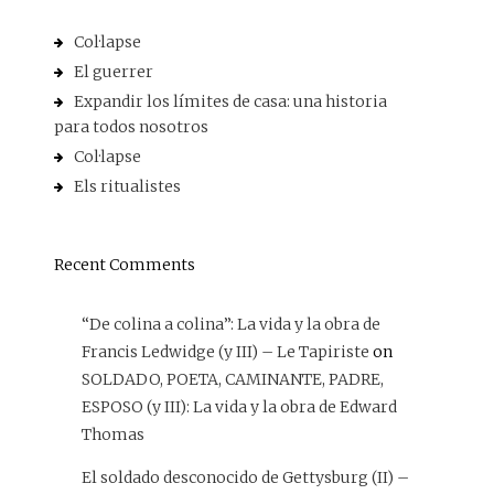
Col·lapse
El guerrer
Expandir los límites de casa: una historia
para todos nosotros
Col·lapse
Els ritualistes
Recent Comments
“De colina a colina”: La vida y la obra de
Francis Ledwidge (y III) – Le Tapiriste
on
SOLDADO, POETA, CAMINANTE, PADRE,
ESPOSO (y III): La vida y la obra de Edward
Thomas
El soldado desconocido de Gettysburg (II) –