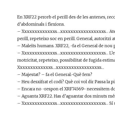
En XRF22 perceb el perill des de les antenes, recor
d’abdominals i flexions.
– Xxxxxxxxxxxxxs….xxxxxxxxxxxxxxxxxs… Atenció
perill, repeteixo soc en perill. General, autoritzi 
– Maleïts humans. XRF22, -fa el General de nou pic
– Xxxxxxxxxxxxxs….xxxxxxxxxxxxxxxxxs… L’enemic
motricitat, repeteixo, possibilitat de fugida esti
Xxxxxxxxxxxxxs….xxxxxxxxxxxxxxxxxs…
– Majestat? – fa el General.-Què fem?
– Heu desxifrat el codi? Què coi vol dir Passa la pi
– Encara no -respon el XRF74569- necessitem d
– Aguanta XRF22. Has d’aguantar dos minuts més c
– Xxxxxxxxxxxxxs….xxxxxxxxxxxxxxxxxs… Sí sen