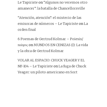
Le Tapiriste
on
“Algunos no veremos otro
amanecer”: la batalla de Chancellorsville
“Atención, atención”: el misterio de las
emisoras de números – Le Tapiriste
on
La
orden final
6 Poemas de Gertrud Kolmar – Poiesis/
ποίησις
on
MUNDOS EN CENIZAS (I): La vida
y la obra de Gertrud Kolmar
VOLAR AL ESPACIO: CHUCK YEAGER Y EL
NF-104 – Le Tapiriste
on
La fuga de Chuck
Yeager: un piloto americano en Sort