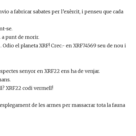
nvio a fabricar sabates per l’exèrcit, i penseu que cada
nt-se.
 a punt de morir.
a… Odio el planeta XRF! Crec.- en XRF74569 seu de nou i
respectes senyor en XRF22 ens ha de venjar.
mans.
ll? XRF22 codi vermell!
desplegament de les armes per massacrar tota la fauna