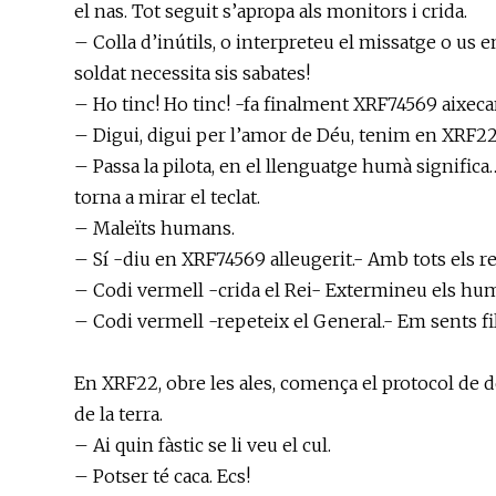
el nas. Tot seguit s’apropa als monitors i crida.
– Colla d’inútils, o interpreteu el missatge o us e
soldat necessita sis sabates!
– Ho tinc! Ho tinc! -fa finalment XRF74569 aixeca
– Digui, digui per l’amor de Déu, tenim en XRF22
– Passa la pilota, en el llenguatge humà signific
torna a mirar el teclat.
– Maleïts humans.
– Sí -diu en XRF74569 alleugerit.- Amb tots els 
– Codi vermell -crida el Rei- Extermineu els hu
– Codi vermell -repeteix el General.- Em sents fi
En XRF22, obre les ales, comença el protocol de 
de la terra.
– Ai quin fàstic se li veu el cul.
– Potser té caca. Ecs!