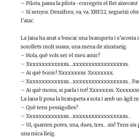
– Pilota, passa la pilota -corregeix el Rei aixecant 
– Sí senyor. Desxifreu, va, va. XRF22, segueixi ob
l’atac.
La Jana ha anat a buscar una branqueta i s’acosta a
sorollets molt suaus, una mena de xiuxiueig.
– Hola, què vols ser el meu amic?
– Xxxxxxxxxxxxxs….xxxxxxxxxxxxxxxxxs.
– Ai què bonic! Xxxxxxxxs. Xxxxxxxx.
– Xxxxxxxxxxxxxs….xxxxxxxxxxxxxxxxxs… Passa
– Ai què monu, si parla i tot! Xxxxxxxs. Xxxxxxxs. 
La Jana li posa la branqueta a sota i amb un àgil 
– Què tens pessigolles?
– Xxxxxxxxxxxxxs….xxxxxxxxxxxxxxxxxs…
– Ui, quantes potes, una, dues, tres… sis! Tens sis
una mica lleig.