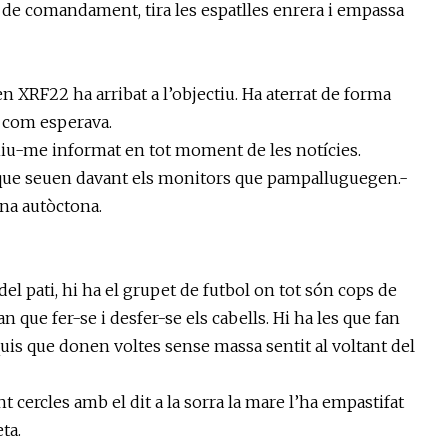
 de comandament, tira les espatlles enrera i empassa
n XRF22 ha arribat a l’objectiu. Ha aterrat de forma
it com esperava.
niu-me informat en tot moment de les notícies.
RF que seuen davant els monitors que pampalluguegen.-
na autòctona.
del pati, hi ha el grupet de futbol on tot són cops de
n que fer-se i desfer-se els cabells. Hi ha les que fan
iquis que donen voltes sense massa sentit al voltant del
nt cercles amb el dit a la sorra la mare l’ha empastifat
ta.