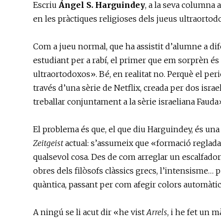
Escriu
Ángel S. Harguindey
, a la seva columna 
en les pràctiques religioses dels jueus ultraortod
Com a jueu normal, que ha assistit d’alumne a di
estudiant per a rabí, el primer que em sorprèn és
ultraortodoxos». Bé, en realitat no. Perquè el perio
través d’una sèrie de Netflix, creada per dos israe
treballar conjuntament a la sèrie israeliana Fauda»
El problema és que, el que diu Harguindey, és una 
Zeitgeist
actual: s’assumeix que «formació reglada
qualsevol cosa. Des de com arreglar un escalfador 
obres dels filòsofs clàssics grecs, l’intensisme… 
quàntica, passant per com afegir colors automàtic
A ningú se li acut dir «he vist
Arrels
, i he fet un 