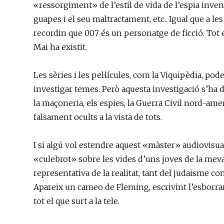
«ressorgiment» de l’estil de vida de l’espia inve
guapes i el seu maltractament, etc.. Igual que a le
recordin que 007 és un personatge de ficció. Tot el
Mai ha existit.
Les sèries i les pel·lícules, com la Viquipèdia, pod
investigar temes. Però aquesta investigació s’ha d
la maçoneria, els espies, la Guerra Civil nord-am
falsament ocults a la vista de tots.
I si algú vol estendre aquest «màster» audiovisu
«culebrot» sobre les vides d’uns joves de la mev
representativa de la realitat, tant del judaisme 
Apareix un cameo de Fleming, escrivint l’esborran
tot el que surt a la tele.