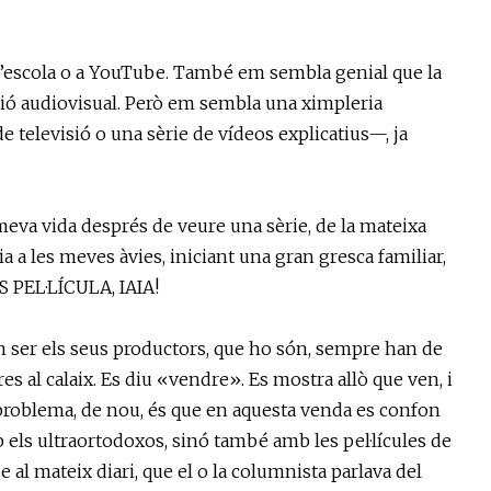
a l’escola o a YouTube. També em sembla genial que la
ió audiovisual. Però em sembla una ximpleria
 televisió o una sèrie de vídeos explicatius—, ja
 meva vida després de veure una sèrie, de la mateixa
a a les meves àvies, iniciant una gran gresca familiar,
S PEL·LÍCULA, IAIA!
tin ser els seus productors, que ho són, sempre han de
es al calaix. Es diu «vendre». Es mostra allò que ven, i
l problema, de nou, és que en aquesta venda es confon
mb els ultraortodoxos, sinó també amb les pel·lícules de
ue al mateix diari, que el o la columnista parlava del