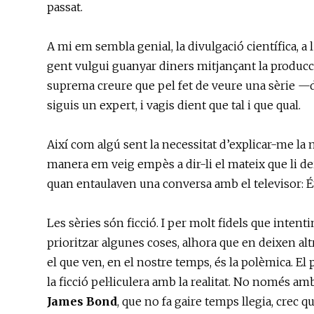
passat.
A mi em sembla genial, la divulgació científica, 
gent vulgui guanyar diners mitjançant la producc
suprema creure que pel fet de veure una sèrie —de
siguis un expert, i vagis dient que tal i que qual.
Així com algú sent la necessitat d’explicar-me la
manera em veig empès a dir-li el mateix que li dei
quan entaulaven una conversa amb el televisor: É
Les sèries són ficció. I per molt fidels que inten
prioritzar algunes coses, alhora que en deixen altr
el que ven, en el nostre temps, és la polèmica. E
la ficció pel·liculera amb la realitat. No només a
James Bond
, que no fa gaire temps llegia, crec q