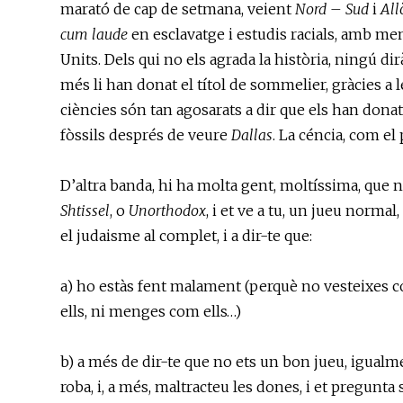
marató de cap de setmana, veient
Nord – Sud
i
All
cum laude
en esclavatge i estudis racials, amb men
Units. Dels qui no els agrada la història, ningú di
més li han donat el títol de sommelier, gràcies 
ciències són tan agosarats a dir que els han donat
fòssils després de veure
Dallas
. La céncia, com el
D’altra banda, hi ha molta gent, moltíssima, que
Shtissel
, o
Unorthodox
, i et ve a tu, un jueu normal
el judaisme al complet, i a dir-te que:
a) ho estàs fent malament (perquè no vesteixes co
ells, ni menges com ells…)
b) a més de dir-te que no ets un bon jueu, igual
roba, i, a més, maltracteu les dones, i et pregunta s