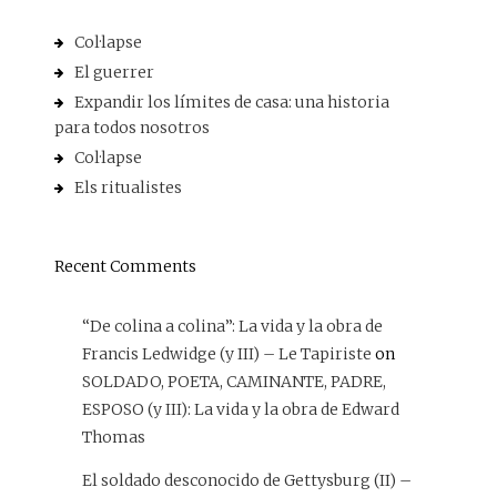
Col·lapse
El guerrer
Expandir los límites de casa: una historia
para todos nosotros
Col·lapse
Els ritualistes
Recent Comments
“De colina a colina”: La vida y la obra de
Francis Ledwidge (y III) – Le Tapiriste
on
SOLDADO, POETA, CAMINANTE, PADRE,
ESPOSO (y III): La vida y la obra de Edward
Thomas
El soldado desconocido de Gettysburg (II) –