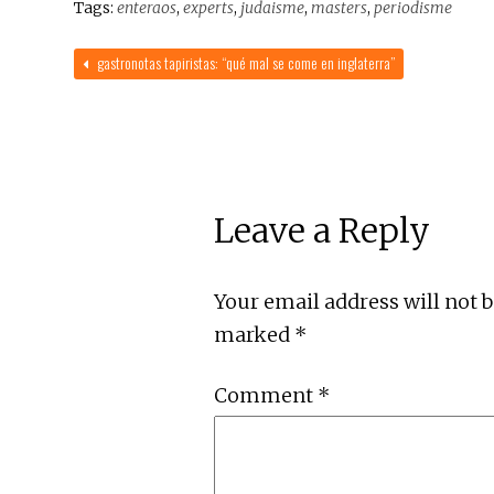
Tags:
enteraos
,
experts
,
judaisme
,
masters
,
periodisme
gastronotas tapiristas: “qué mal se come en inglaterra”
Leave a Reply
Your email address will not 
marked
*
Comment
*