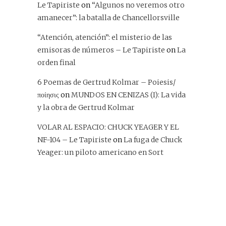
Le Tapiriste
on
“Algunos no veremos otro
amanecer”: la batalla de Chancellorsville
“Atención, atención”: el misterio de las
emisoras de números – Le Tapiriste
on
La
orden final
6 Poemas de Gertrud Kolmar – Poiesis/
ποίησις
on
MUNDOS EN CENIZAS (I): La vida
y la obra de Gertrud Kolmar
VOLAR AL ESPACIO: CHUCK YEAGER Y EL
NF-104 – Le Tapiriste
on
La fuga de Chuck
Yeager: un piloto americano en Sort