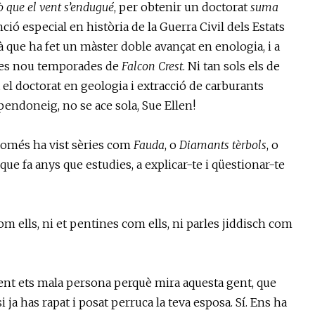
ò que el vent s’endugué
, per obtenir un doctorat
suma
ció especial en història de la Guerra Civil dels Estats
rà que ha fet un màster doble avançat en enologia, i a
a les nou temporades de
Falcon Crest
. Ni tan sols els de
 el doctorat en geologia i extracció de carburants
 pendoneig, no se ace sola, Sue Ellen!
 només ha vist sèries com
Fauda
, o
Diamants t
è
rbols
, o
, que fa anys que estudies, a explicar-te i qüestionar-te
m ells, ni et pentines com ells, ni parles jiddisch com
ment ets mala persona perquè mira aquesta gent, que
i ja has rapat i posat perruca la teva esposa. Sí. Ens ha