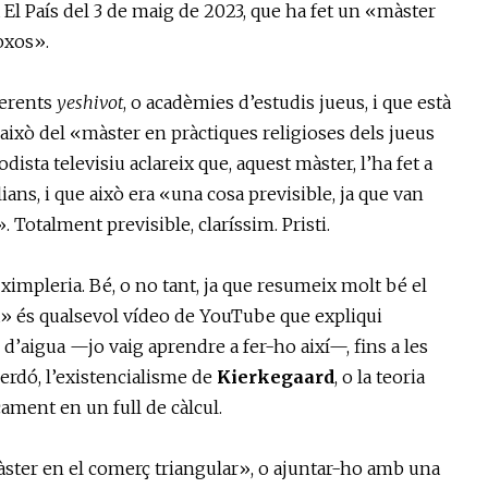
a El País del 3 de maig de 2023, que ha fet un «màster
oxos».
ferents
yeshivot
, o acadèmies d’estudis jueus, i que està
 això del «màster en pràctiques religioses dels jueus
dista televisiu aclareix que, aquest màster, l’ha fet a
lians, i que això era «una cosa previsible, ja que van
. Totalment previsible, claríssim. Pristi.
ximpleria. Bé, o no tant, ja que resumeix molt bé el
» és qualsevol vídeo de YouTube que expliqui
d’aigua —jo vaig aprendre a fer-ho així—, fins a les
perdó, l’existencialisme de
Kierkegaard
, o la teoria
ament en un full de càlcul.
màster en el comerç triangular», o ajuntar-ho amb una