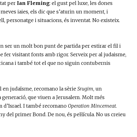
ntat per
Ian Fleming
: el gust pel luxe, les dones
s meves iaies, els dic que s’aturin un moment, i
l, personatge i situacions, és inventat. No existeix.
en ser un molt bon punt de partida per estirar el fil i
e fer visitant fonts amb rigor. Serveix per al judaisme,
ericana i també tot el que no siguin contubernis
al en judaïsme, recomano la sèrie
Srugim
, un
a generació, que viuen a Jerusalem. Molt més
com d’Israel. I també recomano
Operation Mincemeat
.
y del primer Bond. De nou, és pel·lícula. No us creieu