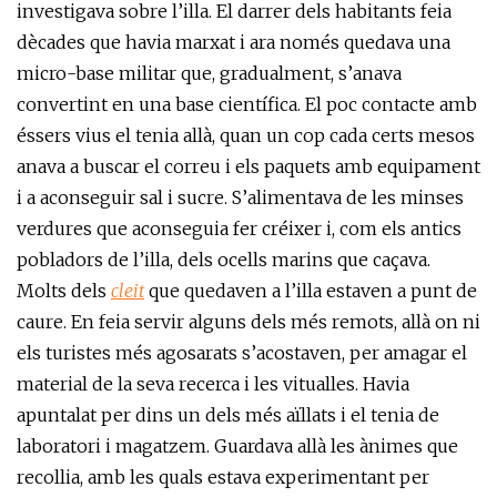
investigava sobre l’illa. El darrer dels habitants feia
dècades que havia marxat i ara només quedava una
micro-base militar que, gradualment, s’anava
convertint en una base científica. El poc contacte amb
éssers vius el tenia allà, quan un cop cada certs mesos
anava a buscar el correu i els paquets amb equipament
i a aconseguir sal i sucre. S’alimentava de les minses
verdures que aconseguia fer créixer i, com els antics
pobladors de l’illa, dels ocells marins que caçava.
Molts dels
cleit
que quedaven a l’illa estaven a punt de
caure. En feia servir alguns dels més remots, allà on ni
els turistes més agosarats s’acostaven, per amagar el
material de la seva recerca i les vitualles. Havia
apuntalat per dins un dels més aïllats i el tenia de
laboratori i magatzem. Guardava allà les ànimes que
recollia, amb les quals estava experimentant per