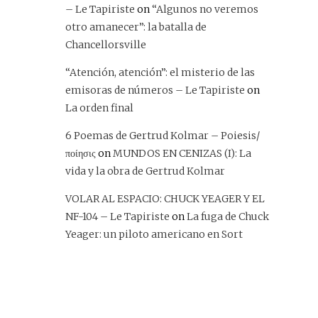
– Le Tapiriste
on
“Algunos no veremos
otro amanecer”: la batalla de
Chancellorsville
“Atención, atención”: el misterio de las
emisoras de números – Le Tapiriste
on
La orden final
6 Poemas de Gertrud Kolmar – Poiesis/
ποίησις
on
MUNDOS EN CENIZAS (I): La
vida y la obra de Gertrud Kolmar
VOLAR AL ESPACIO: CHUCK YEAGER Y EL
NF-104 – Le Tapiriste
on
La fuga de Chuck
Yeager: un piloto americano en Sort