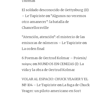
Thomas
El soldado desconocido de Gettysburg (II)
– Le Tapiriste
on
“Algunos no veremos
otro amanecer”: la batalla de
Chancellorsville
“Atención, atención”: el misterio de las
emisoras de números – Le Tapiriste
on
La orden final
6 Poemas de Gertrud Kolmar – Poiesis/
ποίησις
on
MUNDOS EN CENIZAS (I): La
vida y la obra de Gertrud Kolmar
VOLAR AL ESPACIO: CHUCK YEAGER Y EL
NF-104 – Le Tapiriste
on
La fuga de Chuck
Yeager: un piloto americano en Sort