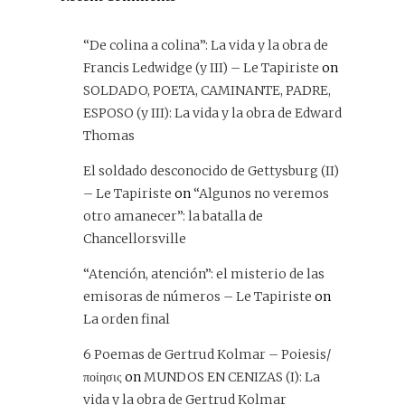
“De colina a colina”: La vida y la obra de
Francis Ledwidge (y III) – Le Tapiriste
on
SOLDADO, POETA, CAMINANTE, PADRE,
ESPOSO (y III): La vida y la obra de Edward
Thomas
El soldado desconocido de Gettysburg (II)
– Le Tapiriste
on
“Algunos no veremos
otro amanecer”: la batalla de
Chancellorsville
“Atención, atención”: el misterio de las
emisoras de números – Le Tapiriste
on
La orden final
6 Poemas de Gertrud Kolmar – Poiesis/
ποίησις
on
MUNDOS EN CENIZAS (I): La
vida y la obra de Gertrud Kolmar