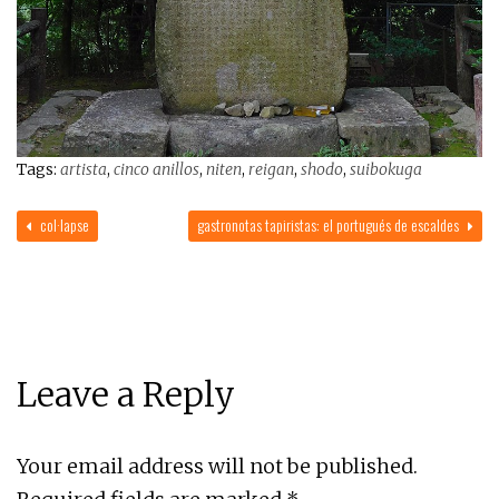
Tags:
artista
,
cinco anillos
,
niten
,
reigan
,
shodo
,
suibokuga
col·lapse
gastronotas tapiristas: el portugués de escaldes
Leave a Reply
Your email address will not be published.