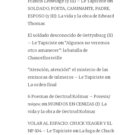
Francis Ledwidge (y III) – Le Tapiriste
on
SOLDADO, POETA, CAMINANTE, PADRE,
ESPOSO (y III): La vida y la obra de Edward
Thomas
El soldado desconocido de Gettysburg (II)
– Le Tapiriste
on
“Algunos no veremos
otro amanecer”: la batalla de
Chancellorsville
“Atención, atención”: el misterio de las
emisoras de números – Le Tapiriste
on
La orden final
6 Poemas de Gertrud Kolmar – Poiesis/
ποίησις
on
MUNDOS EN CENIZAS (I): La
vida y la obra de Gertrud Kolmar
VOLAR AL ESPACIO: CHUCK YEAGER Y EL
NF-104 – Le Tapiriste
on
La fuga de Chuck