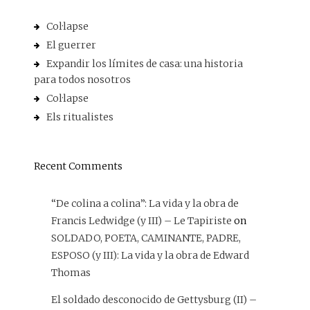
Col·lapse
El guerrer
Expandir los límites de casa: una historia
para todos nosotros
Col·lapse
Els ritualistes
Recent Comments
“De colina a colina”: La vida y la obra de
Francis Ledwidge (y III) – Le Tapiriste
on
SOLDADO, POETA, CAMINANTE, PADRE,
ESPOSO (y III): La vida y la obra de Edward
Thomas
El soldado desconocido de Gettysburg (II) –