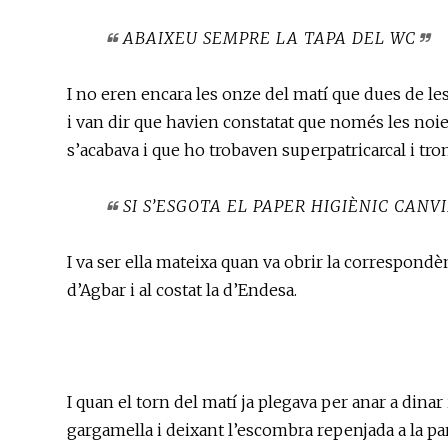
ABAIXEU SEMPRE LA TAPA DEL WC
I no eren encara les onze del matí que dues de les
i van dir que havien constatat que només les noie
s’acabava i que ho trobaven superpatricarcal i tron
SI S’ESGOTA EL PAPER HIGIÈNIC CANV
I va ser ella mateixa quan va obrir la correspondè
d’Agbar i al costat la d’Endesa.
I quan el torn del matí ja plegava per anar a dinar 
gargamella i deixant l’escombra repenjada a la pa