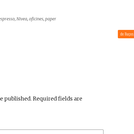
espresso
,
Nivea
,
oficines
,
paper
de lluço
be published.
Required fields are