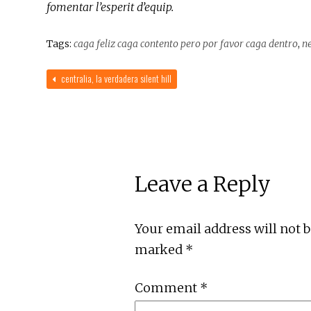
fomentar l’esperit d’equip.
Tags:
caga feliz caga contento pero por favor caga dentro
,
n
centralia, la verdadera silent hill
Leave a Reply
Your email address will not 
marked
*
Comment
*