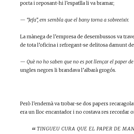
porta i reposant-hi l’espatlla li va bramar;
—
“Jefa”, em sembla que el bany torna a sobreeixir.
La mànega de l’empresa de desembussos va traves
de tota l’oficina i refregant-se delitosa damunt de
—
Què no ho saben que no es pot llençar el paper de
ungles negres li brandava l’albarà grogós.
Però l’endemà va trobar-se dos papers recaragolats 
era un lloc encantador i no costava res recordar o
TINGUEU CURA QUE EL PAPER DE MAN