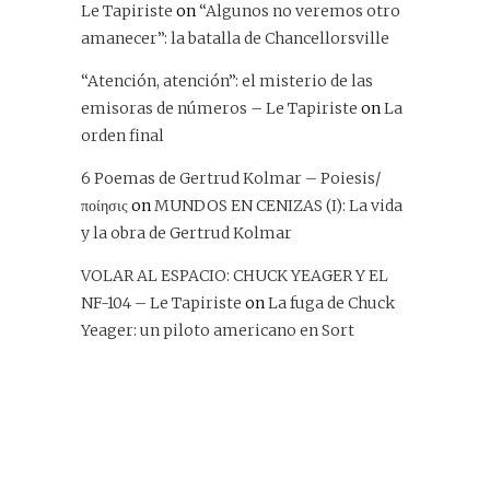
Le Tapiriste
on
“Algunos no veremos otro
amanecer”: la batalla de Chancellorsville
“Atención, atención”: el misterio de las
emisoras de números – Le Tapiriste
on
La
orden final
6 Poemas de Gertrud Kolmar – Poiesis/
ποίησις
on
MUNDOS EN CENIZAS (I): La vida
y la obra de Gertrud Kolmar
VOLAR AL ESPACIO: CHUCK YEAGER Y EL
NF-104 – Le Tapiriste
on
La fuga de Chuck
Yeager: un piloto americano en Sort