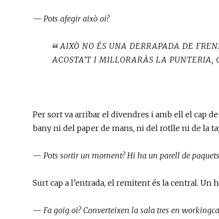
—
Pots afegir això oi?
AIXÒ NO ÉS UNA DERRAPADA DE FRENS
ACOSTA’T I MILLORARÀS LA PUNTERIA,
Per sort va arribar el divendres i amb ell el cap 
bany ni del paper de mans, ni del rotlle ni de la t
—
Pots sortir un moment? Hi ha un parell de paquets 
Surt cap a l’entrada, el remitent és la central. U
—
Fa goig oi? Converteixen la sala tres en workingca