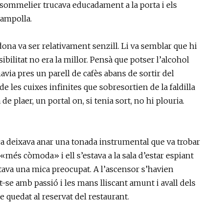
El sommelier trucava educadament a la porta i els
ampolla.
la dona va ser relativament senzill. Li va semblar que hi
bilitat no era la millor. Pensà que potser l’alcohol
avia pres un parell de cafès abans de sortir del
 de les cuixes infinites que sobresortien de la faldilla
e plaer, un portal on, si tenia sort, no hi plouria.
sica deixava anar una tonada instrumental que va trobar
més còmoda» i ell s’estava a la sala d’estar espiant
Estava una mica preocupat. A l’ascensor s’havien
-se amb passió i les mans lliscant amunt i avall dels
 quedat al reservat del restaurant.