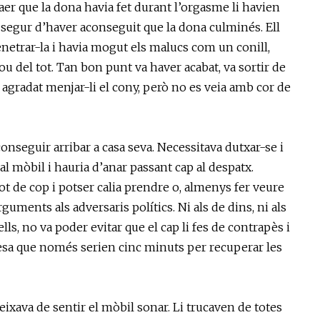
plaer que la dona havia fet durant l’orgasme li havien
 segur d’haver aconseguit que la dona culminés. Ell
netrar-la i havia mogut els malucs com un conill,
u del tot. Tan bon punt va haver acabat, va sortir de
 agradat menjar-li el cony, però no es veia amb cor de
aconseguir arribar a casa seva. Necessitava dutxar-se i
al mòbil i hauria d’anar passant cap al despatx.
ot de cop i potser calia prendre o, almenys fer veure
uments als adversaris polítics. Ni als de dins, ni als
lls, no va poder evitar que el cap li fes de contrapès i
omesa que només serien cinc minuts per recuperar les
deixava de sentir el mòbil sonar. Li trucaven de totes