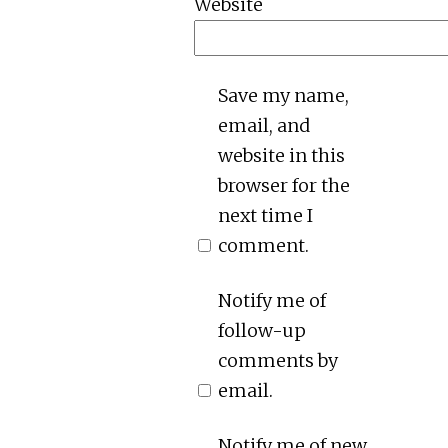
Website
Save my name,
email, and
website in this
browser for the
next time I
comment.
Notify me of
follow-up
comments by
email.
Notify me of new