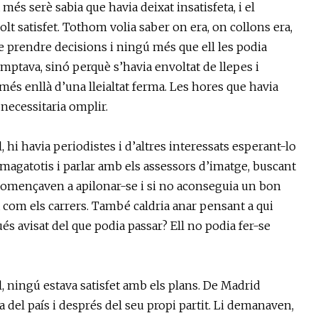
més serè sabia que havia deixat insatisfeta, i el
olt satisfet. Tothom volia saber on era, on collons era,
 prendre decisions i ningú més que ell les podia
omptava, sinó perquè s’havia envoltat de llepes i
més enllà d’una lleialtat ferma. Les hores que havia
 necessitaria omplir.
el, hi havia periodistes i d’altres interessats esperant-lo
’amagatotis i parlar amb els assessors d’imatge, buscant
 començaven a apilonar-se i si no aconseguia un bon
a com els carrers. També caldria anar pensant a qui
s avisat del que podia passar? Ell no podia fer-se
uel, ningú estava satisfet amb els plans. De Madrid
a del país i després del seu propi partit. Li demanaven,