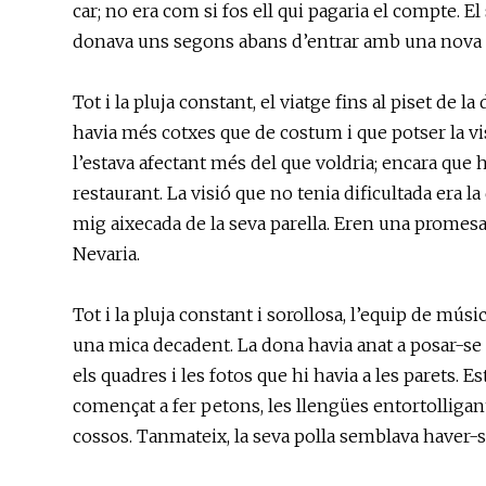
car; no era com si fos ell qui pagaria el compte. 
donava uns segons abans d’entrar amb una nova 
Tot i la pluja constant, el viatge fins al piset de 
havia més cotxes que de costum i que potser la visi
l’estava afectant més del que voldria; encara que h
restaurant. La visió que no tenia dificultada era la
mig aixecada de la seva parella. Eren una promesa d
Nevaria.
Tot i la pluja constant i sorollosa, l’equip de mú
una mica decadent. La dona havia anat a posar-se «
els quadres i les fotos que hi havia a les parets. 
començat a fer petons, les llengües entortolligant
cossos. Tanmateix, la seva polla semblava haver-se