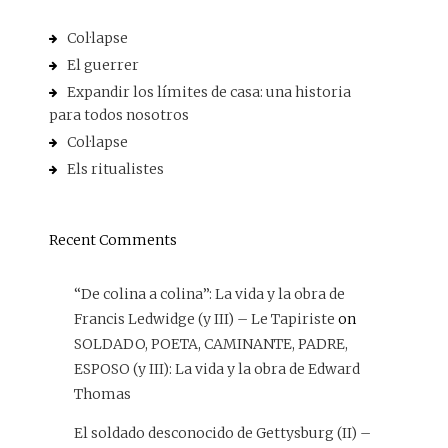
Col·lapse
El guerrer
Expandir los límites de casa: una historia
para todos nosotros
Col·lapse
Els ritualistes
Recent Comments
“De colina a colina”: La vida y la obra de
Francis Ledwidge (y III) – Le Tapiriste
on
SOLDADO, POETA, CAMINANTE, PADRE,
ESPOSO (y III): La vida y la obra de Edward
Thomas
El soldado desconocido de Gettysburg (II) –