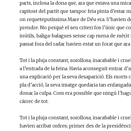
parts, inclosa la dona que, ara que estava una mica 
capitost del partit que tampoc feia pinta d’estar m
on requeteputíssima Mare de Déu era. S’havien de
prendre. No perquè el seu criteri fos l’únic que c
inútils, baliga-balagues sense cap mena de mèrit 
passat fora del radar havien estat un forat que ara
Tot i la pluja constant, sorollosa, inacabable i cru
a l’entrada de la feina. Havia aconseguit entrar d
una explicació per la seva desaparició. Els morts
pla d’acció, la seva imatge quedaria tan enfangad
donar la culpa. Com era possible que ningú l’hagué
càrrec de tot.
Tot i la pluja constant, sorollosa, inacabable i cr
havien arribat ordres; primer des de la presidènci