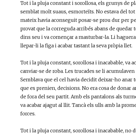
Tot i la pluja constant i sorollosa, els grunys de 
semblat molt suaus, esmorteïts. No estava del tot
mateix havia aconseguit posar-se prou dur per pe
provat que la correguda arribés abans de quedar to
dins seu i va començar a masturbar-la. Li haguera
llepar-li la figa i acabar tastant la seva pròpia llet.
Tot i la pluja constant, sorollosa i inacabable, va 
canviar-se de roba. Les trucades se li acumulaven 
Semblava que el cel havia decidit deixar-ho anar t
que es prenien, decisions. No era cosa de donar arg
de fora del seu partit. Amb els pantalons als turme
va acabar ajagut al llit. Tancà els ulls amb la pr
forces.
Tot i la pluja constant, sorollosa i inacabable, no 