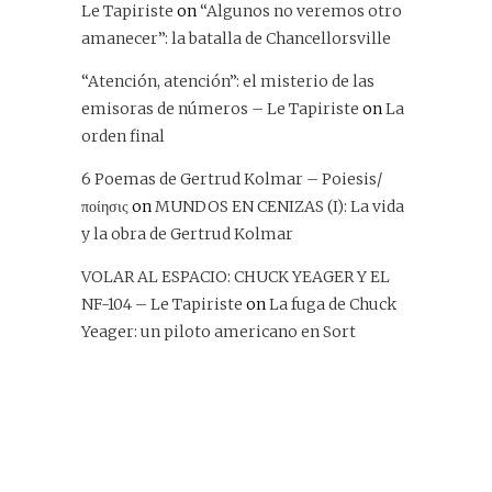
Le Tapiriste
on
“Algunos no veremos otro
amanecer”: la batalla de Chancellorsville
“Atención, atención”: el misterio de las
emisoras de números – Le Tapiriste
on
La
orden final
6 Poemas de Gertrud Kolmar – Poiesis/
ποίησις
on
MUNDOS EN CENIZAS (I): La vida
y la obra de Gertrud Kolmar
VOLAR AL ESPACIO: CHUCK YEAGER Y EL
NF-104 – Le Tapiriste
on
La fuga de Chuck
Yeager: un piloto americano en Sort