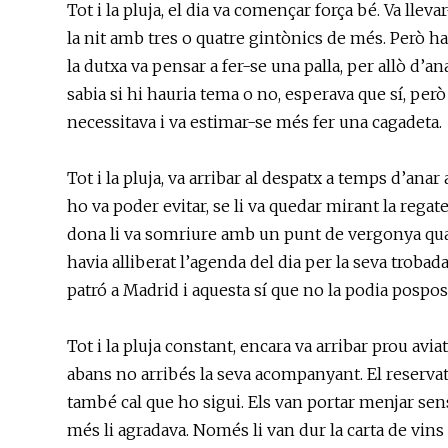
Tot i la pluja, el dia va començar força bé. Va lle
la nit amb tres o quatre gintònics de més. Però ha
la dutxa va pensar a fer-se una palla, per allò d’
sabia si hi hauria tema o no, esperava que sí, però
necessitava i va estimar-se més fer una cagadeta.
Tot i la pluja, va arribar al despatx a temps d’anar a
ho va poder evitar, se li va quedar mirant la rega
dona li va somriure amb un punt de vergonya quan
havia alliberat l’agenda del dia per la seva troba
patró a Madrid i aquesta sí que no la podia pospos
Tot i la pluja constant, encara va arribar prou avi
abans no arribés la seva acompanyant. El reservat 
també cal que ho sigui. Els van portar menjar sen
més li agradava. Només li van dur la carta de vi