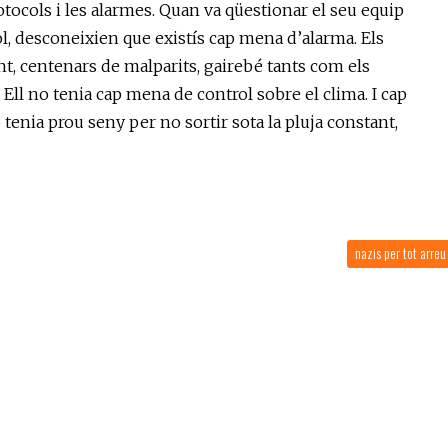
rotocols i les alarmes. Quan va qüestionar el seu equip
l, desconeixien que existís cap mena d’alarma. Els
t, centenars de malparits, gairebé tants com els
Ell no tenia cap mena de control sobre el clima. I cap
o tenia prou seny per no sortir sota la pluja constant,
nazis per tot arre