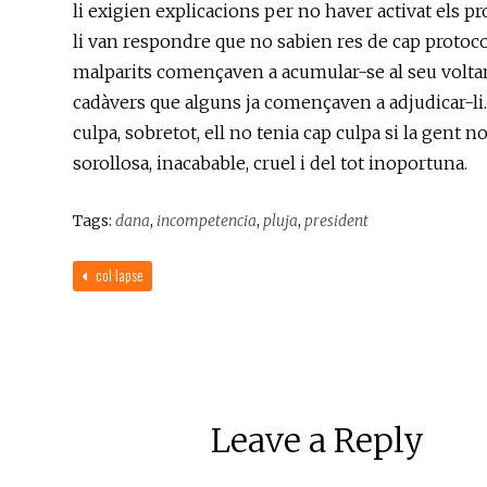
li exigien explicacions per no haver activat els p
li van respondre que no sabien res de cap protoco
malparits començaven a acumular-se al seu voltan
cadàvers que alguns ja començaven a adjudicar-li. 
culpa, sobretot, ell no tenia cap culpa si la gent n
sorollosa, inacabable, cruel i del tot inoportuna.
Tags:
dana
,
incompetencia
,
pluja
,
president
col·lapse
Leave a Reply