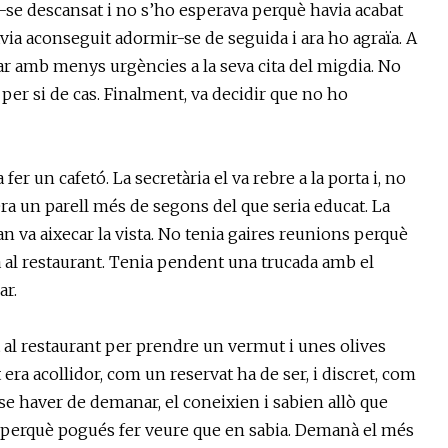
var-se descansat i no s’ho esperava perquè havia acabat
via aconseguit adormir-se de seguida i ara ho agraïa. A
anar amb menys urgències a la seva cita del migdia. No
 per si de cas. Finalment, va decidir que no ho
 fer un cafetó. La secretària el va rebre a la porta i, no
tera un parell més de segons del que seria educat. La
 va aixecar la vista. No tenia gaires reunions perquè
da al restaurant. Tenia pendent una trucada amb el
ar.
at al restaurant per prendre un vermut i unes olives
era acollidor, com un reservat ha de ser, i discret, com
se haver de demanar, el coneixien i sabien allò que
ns perquè pogués fer veure que en sabia. Demanà el més