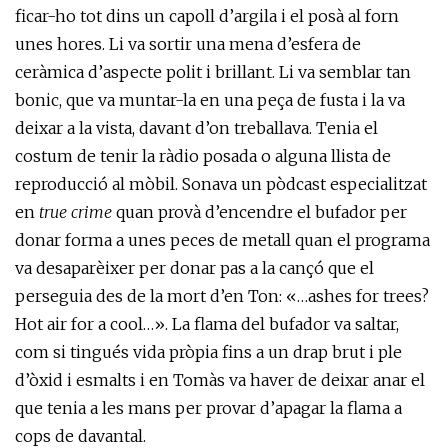
ficar-ho tot dins un capoll d’argila i el posà al forn
unes hores. Li va sortir una mena d’esfera de
ceràmica d’aspecte polit i brillant. Li va semblar tan
bonic, que va muntar-la en una peça de fusta i la va
deixar a la vista, davant d’on treballava. Tenia el
costum de tenir la ràdio posada o alguna llista de
reproducció al mòbil. Sonava un pòdcast especialitzat
en
true crime
quan provà d’encendre el bufador per
donar forma a unes peces de metall quan el programa
va desaparèixer per donar pas a la cançó que el
perseguia des de la mort d’en Ton: «…ashes for trees?
Hot air for a cool…». La flama del bufador va saltar,
com si tingués vida pròpia fins a un drap brut i ple
d’òxid i esmalts i en Tomàs va haver de deixar anar el
que tenia a les mans per provar d’apagar la flama a
cops de davantal.