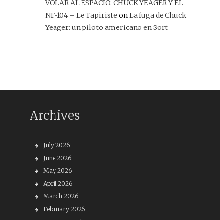
VOLAR AL ESPACIO: CHUCK YEAGER Y EL
NF-104 – Le Tapiriste
on
La fuga de Chuck
Yeager: un piloto americano en Sort
Archives
July 2026
June 2026
May 2026
April 2026
March 2026
February 2026