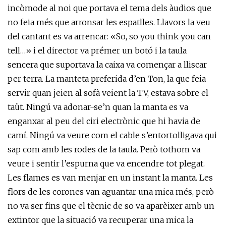
incòmode al noi que portava el tema dels àudios que
no feia més que arronsar les espatlles. Llavors la veu
del cantant es va arrencar: «So, so you think you can
tell…» i el director va prémer un botó i la taula
sencera que suportava la caixa va començar a lliscar
per terra. La manteta preferida d’en Ton, la que feia
servir quan jeien al sofà veient la TV, estava sobre el
taüt. Ningú va adonar-se’n quan la manta es va
enganxar al peu del ciri electrònic que hi havia de
camí. Ningú va veure com el cable s’entortolligava qui
sap com amb les rodes de la taula. Però tothom va
veure i sentir l’espurna que va encendre tot plegat.
Les flames es van menjar en un instant la manta. Les
flors de les corones van aguantar una mica més, però
no va ser fins que el tècnic de so va aparèixer amb un
extintor que la situació va recuperar una mica la