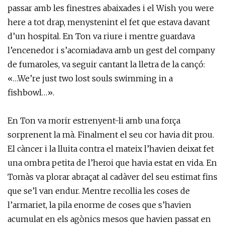
passar amb les finestres abaixades i el Wish you were
here a tot drap, menystenint el fet que estava davant
d’un hospital. En Ton va riure i mentre guardava
l’encenedor i s’acomiadava amb un gest del company
de fumaroles, va seguir cantant la lletra de la cançó:
«…We’re just two lost souls swimming in a
fishbowl…».
En Ton va morir estrenyent-li amb una força
sorprenent la mà. Finalment el seu cor havia dit prou.
El càncer i la lluita contra el mateix l’havien deixat fet
una ombra petita de l’heroi que havia estat en vida. En
Tomàs va plorar abraçat al cadàver del seu estimat fins
que se’l van endur. Mentre recollia les coses de
l’armariet, la pila enorme de coses que s’havien
acumulat en els agònics mesos que havien passat en