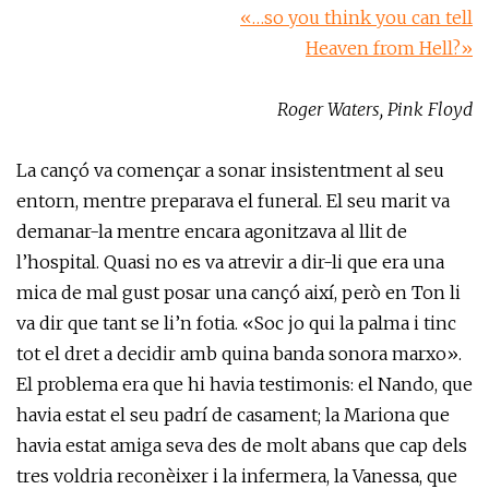
«…so you think you can tell
Heaven from Hell?»
Roger Waters, Pink Floyd
La cançó va començar a sonar insistentment al seu
entorn, mentre preparava el funeral. El seu marit va
demanar-la mentre encara agonitzava al llit de
l’hospital. Quasi no es va atrevir a dir-li que era una
mica de mal gust posar una cançó així, però en Ton li
va dir que tant se li’n fotia. «Soc jo qui la palma i tinc
tot el dret a decidir amb quina banda sonora marxo».
El problema era que hi havia testimonis: el Nando, que
havia estat el seu padrí de casament; la Mariona que
havia estat amiga seva des de molt abans que cap dels
tres voldria reconèixer i la infermera, la Vanessa, que