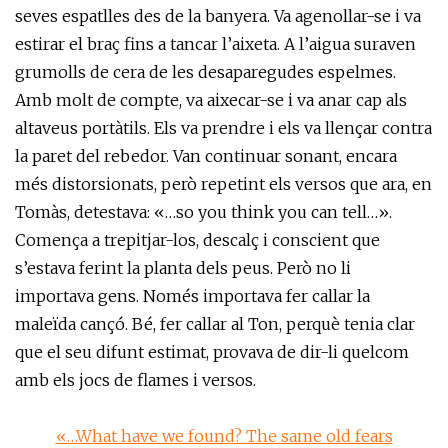
seves espatlles des de la banyera. Va agenollar-se i va
estirar el braç fins a tancar l’aixeta. A l’aigua suraven
grumolls de cera de les desaparegudes espelmes.
Amb molt de compte, va aixecar-se i va anar cap als
altaveus portàtils. Els va prendre i els va llençar contra
la paret del rebedor. Van continuar sonant, encara
més distorsionats, però repetint els versos que ara, en
Tomàs, detestava: «…so you think you can tell…».
Comença a trepitjar-los, descalç i conscient que
s’estava ferint la planta dels peus. Però no li
importava gens. Només importava fer callar la
maleïda cançó. Bé, fer callar al Ton, perquè tenia clar
que el seu difunt estimat, provava de dir-li quelcom
amb els jocs de flames i versos.
«…What have we found? The same old fears