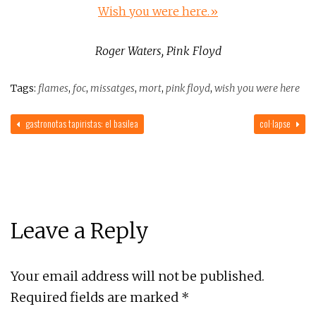
Wish you were here.»
Roger Waters, Pink Floyd
Tags:
flames
,
foc
,
missatges
,
mort
,
pink floyd
,
wish you were here
gastronotas tapiristas: el basilea
col·lapse
Leave a Reply
Your email address will not be published.
Required fields are marked
*