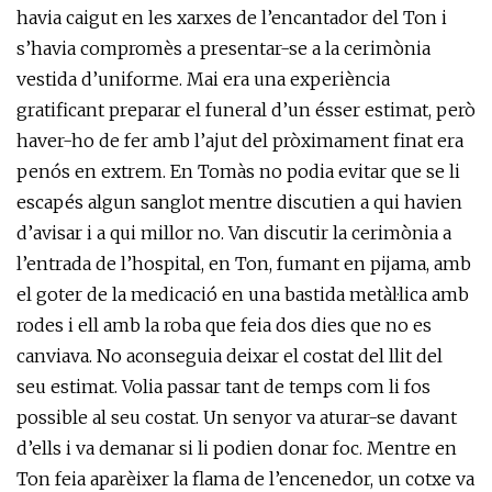
havia caigut en les xarxes de l’encantador del Ton i
s’havia compromès a presentar-se a la cerimònia
vestida d’uniforme. Mai era una experiència
gratificant preparar el funeral d’un ésser estimat, però
haver-ho de fer amb l’ajut del pròximament finat era
penós en extrem. En Tomàs no podia evitar que se li
escapés algun sanglot mentre discutien a qui havien
d’avisar i a qui millor no. Van discutir la cerimònia a
l’entrada de l’hospital, en Ton, fumant en pijama, amb
el goter de la medicació en una bastida metàl·lica amb
rodes i ell amb la roba que feia dos dies que no es
canviava. No aconseguia deixar el costat del llit del
seu estimat. Volia passar tant de temps com li fos
possible al seu costat. Un senyor va aturar-se davant
d’ells i va demanar si li podien donar foc. Mentre en
Ton feia aparèixer la flama de l’encenedor, un cotxe va