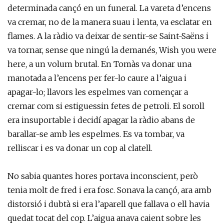
determinada cançó en un funeral. La vareta d’encens
va cremar, no de la manera suau i lenta, va esclatar en
flames. A la ràdio va deixar de sentir-se Saint-Saëns i
va tornar, sense que ningú la demanés, Wish you were
here, a un volum brutal. En Tomàs va donar una
manotada a l’encens per fer-lo caure a l’aigua i
apagar-lo; llavors les espelmes van començar a
cremar com si estiguessin fetes de petroli. El soroll
era insuportable i decidí apagar la ràdio abans de
barallar-se amb les espelmes. Es va tombar, va
relliscar i es va donar un cop al clatell.
No sabia quantes hores portava inconscient, però
tenia molt de fred i era fosc. Sonava la cançó, ara amb
distorsió i dubtà si era l’aparell que fallava o ell havia
quedat tocat del cop. L’aigua anava caient sobre les