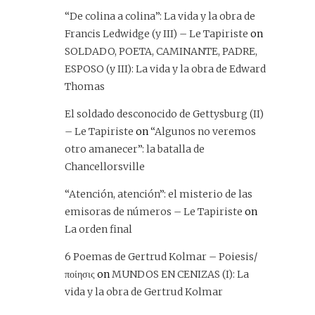
“De colina a colina”: La vida y la obra de
Francis Ledwidge (y III) – Le Tapiriste
on
SOLDADO, POETA, CAMINANTE, PADRE,
ESPOSO (y III): La vida y la obra de Edward
Thomas
El soldado desconocido de Gettysburg (II)
– Le Tapiriste
on
“Algunos no veremos
otro amanecer”: la batalla de
Chancellorsville
“Atención, atención”: el misterio de las
emisoras de números – Le Tapiriste
on
La orden final
6 Poemas de Gertrud Kolmar – Poiesis/
ποίησις
on
MUNDOS EN CENIZAS (I): La
vida y la obra de Gertrud Kolmar