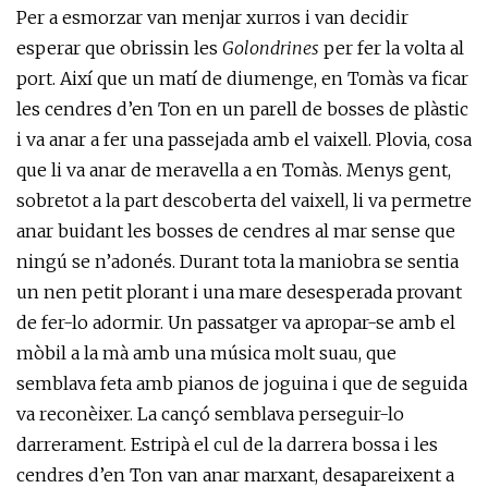
Per a esmorzar van menjar xurros i van decidir
esperar que obrissin les
Golondrines
per fer la volta al
port. Així que un matí de diumenge, en Tomàs va ficar
les cendres d’en Ton en un parell de bosses de plàstic
i va anar a fer una passejada amb el vaixell. Plovia, cosa
que li va anar de meravella a en Tomàs. Menys gent,
sobretot a la part descoberta del vaixell, li va permetre
anar buidant les bosses de cendres al mar sense que
ningú se n’adonés. Durant tota la maniobra se sentia
un nen petit plorant i una mare desesperada provant
de fer-lo adormir. Un passatger va apropar-se amb el
mòbil a la mà amb una música molt suau, que
semblava feta amb pianos de joguina i que de seguida
va reconèixer. La cançó semblava perseguir-lo
darrerament. Estripà el cul de la darrera bossa i les
cendres d’en Ton van anar marxant, desapareixent a