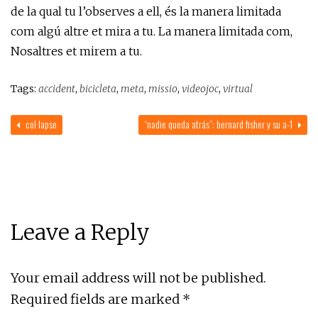
de la qual tu l’observes a ell, és la manera limitada
com algú altre et mira a tu. La manera limitada com,
Nosaltres et mirem a tu.
Tags:
accident
,
bicicleta
,
meta
,
missio
,
videojoc
,
virtual
col·lapse
“nadie queda atrás”: bernard fisher y su a-1
Leave a Reply
Your email address will not be published.
Required fields are marked
*