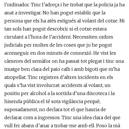
l’ordinador. Tinc l’adreça i he trobat que la policia ja ha
anat a investigar. No han pogut establir que la
persona que els ha atès estigués al volant del cotxe. Ni
tan sols han pogut descobrir si el cotxe estava
circulant a l’hora de l’accident. Necessiten ordres
judicials per moltes de les coses que jo he pogut
aconseguir en dos minuts de connexió. He vist les
càmeres del semàfor on ha passat tot plegat i tinc una
imatge ben clara del paio calb i amb bigoti que m’ha
atropellat. Tinc registres d’altres incidents en els
quals s’ha vist involucrat: accidents al volant, un
positiu per alcohol a la sortida d’una discoteca i la
hisenda pública el té sota vigilància perquè,
suposadament, no declara tot el que hauria de
declarar com a ingressos. Tinc una idea clara del que
vull fer abans d’anar a trobar-me amb ell. Poso la mà