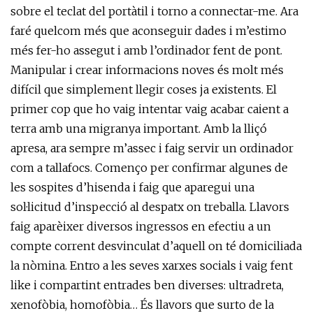
sobre el teclat del portàtil i torno a connectar-me. Ara
faré quelcom més que aconseguir dades i m’estimo
més fer-ho assegut i amb l’ordinador fent de pont.
Manipular i crear informacions noves és molt més
difícil que simplement llegir coses ja existents. El
primer cop que ho vaig intentar vaig acabar caient a
terra amb una migranya important. Amb la lliçó
apresa, ara sempre m’assec i faig servir un ordinador
com a tallafocs. Començo per confirmar algunes de
les sospites d’hisenda i faig que aparegui una
sol·licitud d’inspecció al despatx on treballa. Llavors
faig aparèixer diversos ingressos en efectiu a un
compte corrent desvinculat d’aquell on té domiciliada
la nòmina. Entro a les seves xarxes socials i vaig fent
like i compartint entrades ben diverses: ultradreta,
xenofòbia, homofòbia… És llavors que surto de la