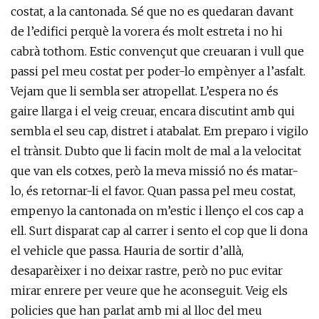
costat, a la cantonada. Sé que no es quedaran davant
de l’edifici perquè la vorera és molt estreta i no hi
cabrà tothom. Estic convençut que creuaran i vull que
passi pel meu costat per poder-lo empènyer a l’asfalt.
Vejam que li sembla ser atropellat. L’espera no és
gaire llarga i el veig creuar, encara discutint amb qui
sembla el seu cap, distret i atabalat. Em preparo i vigilo
el trànsit. Dubto que li facin molt de mal a la velocitat
que van els cotxes, però la meva missió no és matar-
lo, és retornar-li el favor. Quan passa pel meu costat,
empenyo la cantonada on m’estic i llenço el cos cap a
ell. Surt disparat cap al carrer i sento el cop que li dona
el vehicle que passa. Hauria de sortir d’allà,
desaparèixer i no deixar rastre, però no puc evitar
mirar enrere per veure que he aconseguit. Veig els
policies que han parlat amb mi al lloc del meu