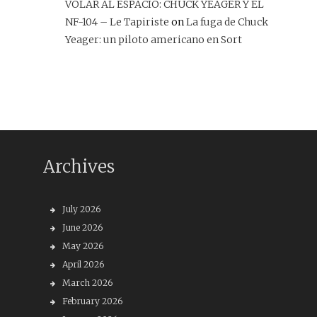
VOLAR AL ESPACIO: CHUCK YEAGER Y EL
NF-104 – Le Tapiriste
on
La fuga de Chuck
Yeager: un piloto americano en Sort
Archives
July 2026
June 2026
May 2026
April 2026
March 2026
February 2026