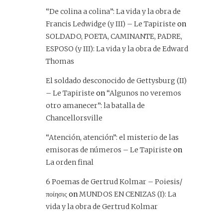
“De colina a colina”: La vida y la obra de
Francis Ledwidge (y III) – Le Tapiriste
on
SOLDADO, POETA, CAMINANTE, PADRE,
ESPOSO (y III): La vida y la obra de Edward
Thomas
El soldado desconocido de Gettysburg (II)
– Le Tapiriste
on
“Algunos no veremos
otro amanecer”: la batalla de
Chancellorsville
“Atención, atención”: el misterio de las
emisoras de números – Le Tapiriste
on
La orden final
6 Poemas de Gertrud Kolmar – Poiesis/
ποίησις
on
MUNDOS EN CENIZAS (I): La
vida y la obra de Gertrud Kolmar