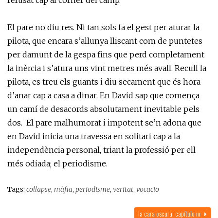
refusat cap al córner del camp.
El pare no diu res. Ni tan sols fa el gest per aturar la
pilota, que encara s’allunya lliscant com de puntetes
per damunt de la gespa fins que perd completament
la inèrcia i s’atura uns vint metres més avall. Recull la
pilota, es treu els guants i diu secament que és hora
d’anar cap a casa a dinar. En David sap que comença
un camí de desacords absolutament inevitable pels
dos. El pare malhumorat i impotent se’n adona que
en David inicia una travessa en solitari cap a la
independència personal, triant la professió per ell
més odiada; el periodisme.
Tags:
collapse
,
màfia
,
periodisme
,
veritat
,
vocacio
la cara oscura: capítulo iii