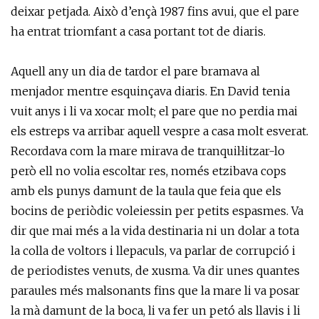
deixar petjada. Això d’ençà 1987 fins avui, que el pare
ha entrat triomfant a casa portant tot de diaris.
Aquell any un dia de tardor el pare bramava al
menjador mentre esquinçava diaris. En David tenia
vuit anys i li va xocar molt; el pare que no perdia mai
els estreps va arribar aquell vespre a casa molt esverat.
Recordava com la mare mirava de tranquil·litzar-lo
però ell no volia escoltar res, només etzibava cops
amb els punys damunt de la taula que feia que els
bocins de periòdic voleiessin per petits espasmes. Va
dir que mai més a la vida destinaria ni un dolar a tota
la colla de voltors i llepaculs, va parlar de corrupció i
de periodistes venuts, de xusma. Va dir unes quantes
paraules més malsonants fins que la mare li va posar
la mà damunt de la boca, li va fer un petó als llavis i li