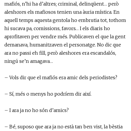
mafiós, n’hi ha d’altres; criminal, delinqüent… però
aleshores els mafiosos tenien una àuria mística. En
aquell temps aquesta gentola ho embrutia tot, tothom
hi sucava pa, comissions, favors… I els diaris ho
aprofitaven per vendre més. Publicaven el que la gent
demanava, humanitzaven el personatge. No dic que
ara no passi eh fill, però aleshores era escandalós,
ningú se’n amagava…
– Vols dir que el mafiós era amic dels periodistes?
– Sí, més o menys ho podríem dir així.
– I ara ja no ho són d’amics?
– Bé, suposo que ara ja no està tan ben vist, la bèstia