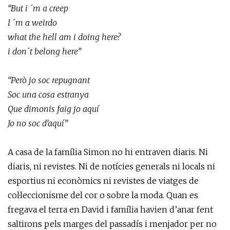
“But i ´m a creep
I ´m a weirdo
what the hell am i doing here?
i don´t belong here”
“Però jo soc repugnant
Soc una cosa estranya
Que dimonis faig jo aquí
Jo no soc d’aquí”
A casa de la família Simon no hi entraven diaris. Ni
diaris, ni revistes. Ni de notícies generals ni locals ni
esportius ni econòmics ni revistes de viatges de
col·leccionisme del cor o sobre la moda. Quan es
fregava el terra en David i família havien d’anar fent
saltirons pels marges del passadís i menjador per no