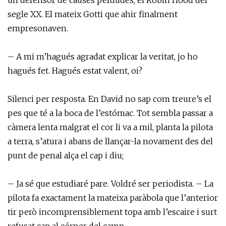
un defensor de causes perdudes, el Robin Hood del
segle XX. El mateix Gotti que ahir finalment
empresonaven.
– A mi m’hagués agradat explicar la veritat, jo ho
hagués fet. Hagués estat valent, oi?
Silenci per resposta. En David no sap com treure’s el
pes que té a la boca de l’estómac. Tot sembla passar a
càmera lenta malgrat el cor li va a mil, planta la pilota
a terra, s’atura i abans de llançar-la novament des del
punt de penal alça el cap i diu;
– Ja sé que estudiaré pare. Voldré ser periodista. – La
pilota fa exactament la mateixa paràbola que l’anterior
tir però incomprensiblement topa amb l’escaire i surt