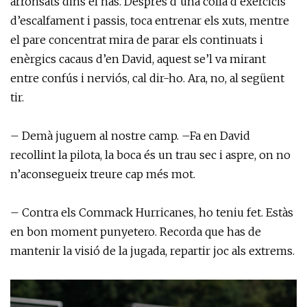
arronsats dins el nas. Després d’una colla d’exercicis
d’escalfament i passis, toca entrenar els xuts, mentre
el pare concentrat mira de parar els continuats i
enèrgics cacaus d’en David, aquest se’l va mirant
entre confús i nerviós, cal dir-ho. Ara, no, al següent
tir.
– Demà juguem al nostre camp. –Fa en David
recollint la pilota, la boca és un trau sec i aspre, on no
n’aconsegueix treure cap més mot.
– Contra els Commack Hurricanes, ho teniu fet. Estàs
en bon moment punyetero. Recorda que has de
mantenir la visió de la jugada, repartir joc als extrems.