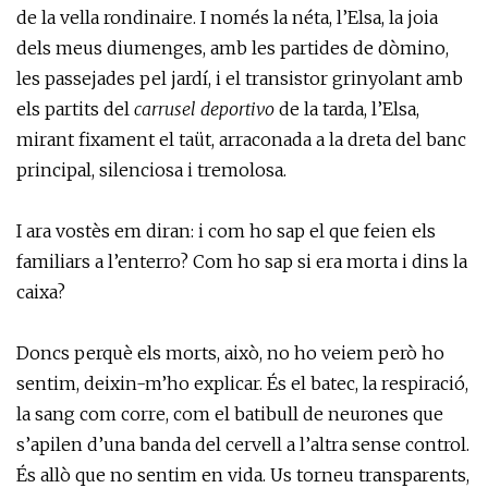
de la vella rondinaire. I només la néta, l’Elsa, la joia
dels meus diumenges, amb les partides de dòmino,
les passejades pel jardí, i el transistor grinyolant amb
els partits del
carrusel deportivo
de la tarda, l’Elsa,
mirant fixament el taüt, arraconada a la dreta del banc
principal, silenciosa i tremolosa.
I ara vostès em diran: i com ho sap el que feien els
familiars a l’enterro? Com ho sap si era morta i dins la
caixa?
Doncs perquè els morts, això, no ho veiem però ho
sentim, deixin-m’ho explicar. És el batec, la respiració,
la sang com corre, com el batibull de neurones que
s’apilen d’una banda del cervell a l’altra sense control.
És allò que no sentim en vida. Us torneu transparents,