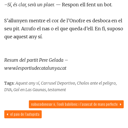
–Sí, és clar, serà un plaer.
— Respon ell fent un bot.
S’allunyen mentre el cor de l’Onofre es desboca en el
seu pit. Arrufo el nas o el que queda d’ell. En fi, suposo
que aquest any sí.
Resum del partit Pere Gelada –
www.lesportiudecatalunya.cat
Tags:
Aquest any sí
,
Carrusel Deportivo
,
Cholos ante el peligro
,
DVA
,
Gol en Las Gaunas
,
testament
nabucodonosor ii, l’exili babilònic i l’assecat de mans perfecte
el paio de l’autopista