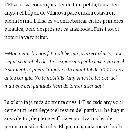
L’Elsa ho va començar a fer de ben petita, tenia deu
anys, i el López de Vilanova pare encara estava en
plena forma. L’Elsa es va entrebancar en les primeres
paraules, però després tot va anar rodat. Fins i tot el
notari la va felicitar.
–Mira nena, ho has fet molt bé, ara jo aixecaré acta, i tot
seguit seguint els desitjos expressats per la teva àvia en el
testament, et farem l’ingrés de la quantitat de 5.000 euros
al teu compte. No te n’oblidis l’any vinent a les deu del
matí que ben puntuals hem de tornar a ser aquí.
I així ara fa ja més de trenta anys. L’Elsa cada any ve al
cementiri i em llegeix el resum del partit. Hi ha hagut
anys de tot; de plena eufòria esportiva i cicles de
penosa existència culer. El que m’agrada més són els