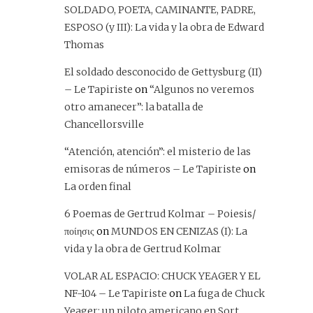
SOLDADO, POETA, CAMINANTE, PADRE,
ESPOSO (y III): La vida y la obra de Edward
Thomas
El soldado desconocido de Gettysburg (II)
– Le Tapiriste
on
“Algunos no veremos
otro amanecer”: la batalla de
Chancellorsville
“Atención, atención”: el misterio de las
emisoras de números – Le Tapiriste
on
La orden final
6 Poemas de Gertrud Kolmar – Poiesis/
ποίησις
on
MUNDOS EN CENIZAS (I): La
vida y la obra de Gertrud Kolmar
VOLAR AL ESPACIO: CHUCK YEAGER Y EL
NF-104 – Le Tapiriste
on
La fuga de Chuck
Yeager: un piloto americano en Sort