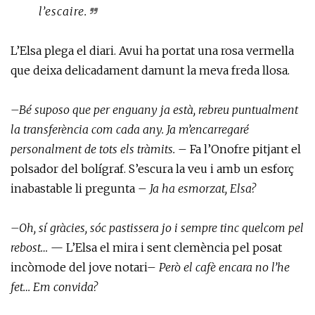
l’escaire.
L’Elsa plega el diari. Avui ha portat una rosa vermella
que deixa delicadament damunt la meva freda llosa.
–Bé suposo que per enguany ja està, rebreu puntualment
la transferència com cada any. Ja m’encarregaré
personalment de tots els tràmits.
– Fa l’Onofre pitjant el
polsador del bolígraf. S’escura la veu i amb un esforç
inabastable li pregunta –
Ja ha esmorzat, Elsa?
–Oh, sí gràcies, sóc pastissera jo i sempre tinc quelcom pel
rebost…
— L’Elsa el mira i sent clemència pel posat
incòmode del jove notari–
Però el cafè encara no l’he
fet… Em convida?