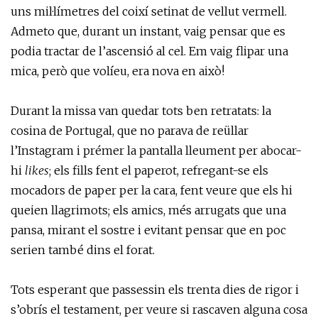
uns mil·límetres del coixí setinat de vellut vermell.
Admeto que, durant un instant, vaig pensar que es
podia tractar de l’ascensió al cel. Em vaig flipar una
mica, però que volíeu, era nova en això!
Durant la missa van quedar tots ben retratats: la
cosina de Portugal, que no parava de reüllar
l’Instagram i prémer la pantalla lleument per abocar-
hi
likes
; els fills fent el paperot, refregant-se els
mocadors de paper per la cara, fent veure que els hi
queien llagrimots; els amics, més arrugats que una
pansa, mirant el sostre i evitant pensar que en poc
serien també dins el forat.
Tots esperant que passessin els trenta dies de rigor i
s’obrís el testament, per veure si rascaven alguna cosa